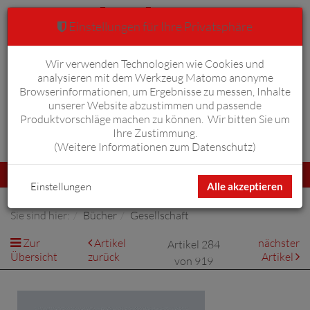
Einstellungen für Ihre Privatsphäre
Wir verwenden Technologien wie Cookies und
Warenkorb
Anmelden
0
analysieren mit dem Werkzeug Matomo anonyme
Browserinformationen, um Ergebnisse zu messen, Inhalte
unserer Website abzustimmen und passende
Produktvorschläge machen zu können. Wir bitten Sie um
Ihre Zustimmung.
Erweiterte Suche
(
Weitere Informationen zum Datenschutz
)
Navigation
Menü
umschalten
Einstellungen
Alle akzeptieren
Sie sind hier:
Bücher
Gesellschaft
Zur
Artikel
nächster
Artikel 284
Übersicht
zurück
Artikel
von 919