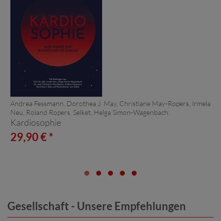
Andrea Fessmann, Dorothea J. May, Christiane May-Ropers, Irmela
Neu, Roland Ropers, Selket, Helga Simon-Wagenbach:
Kardiosophie
29,90 € *
Gesellschaft - Unsere Empfehlungen