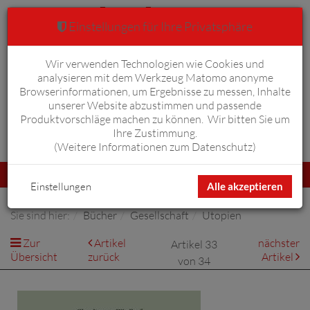
Einstellungen für Ihre Privatsphäre
Wir verwenden Technologien wie Cookies und
Warenkorb
Anmelden
0
analysieren mit dem Werkzeug Matomo anonyme
Browserinformationen, um Ergebnisse zu messen, Inhalte
unserer Website abzustimmen und passende
Produktvorschläge machen zu können. Wir bitten Sie um
Ihre Zustimmung.
Erweiterte Suche
(
Weitere Informationen zum Datenschutz
)
Navigation
Menü
umschalten
Einstellungen
Alle akzeptieren
Sie sind hier:
Bücher
Gesellschaft
Utopien
Zur
Artikel
nächster
Artikel 33
Übersicht
zurück
Artikel
von 34