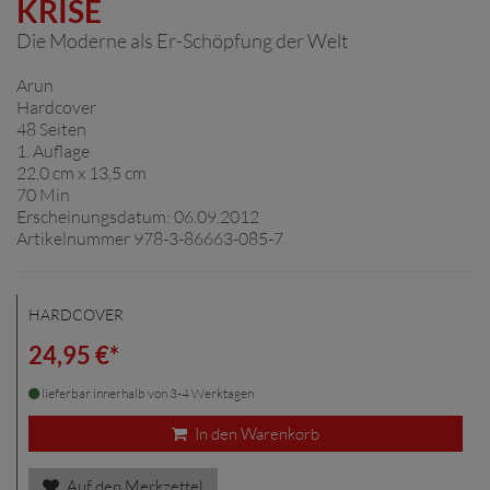
KRISE
Die Moderne als Er-Schöpfung der Welt
Arun
Hardcover
48 Seiten
1. Auflage
22,0 cm x 13,5 cm
70 Min
Erscheinungsdatum: 06.09.2012
Artikelnummer 978-3-86663-085-7
HARDCOVER
24,95 €*
lieferbar innerhalb von 3-4 Werktagen
In den Warenkorb
Auf den Merkzettel