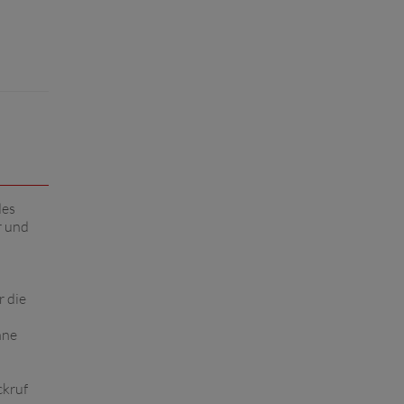
des
r und
r die
hne
ckruf