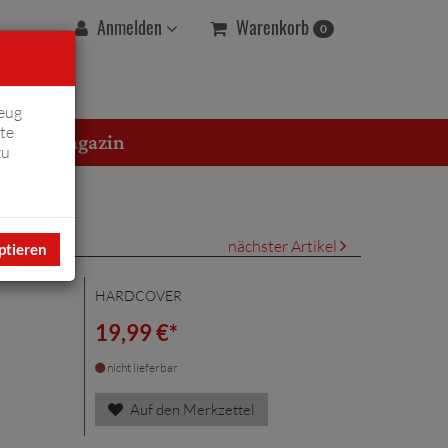
Warenkorb
Anmelden
0
eug
te
erton Magazin
zu
nächster Artikel
ptieren
HARDCOVER
19,99 €*
nicht lieferbar
Auf den Merkzettel