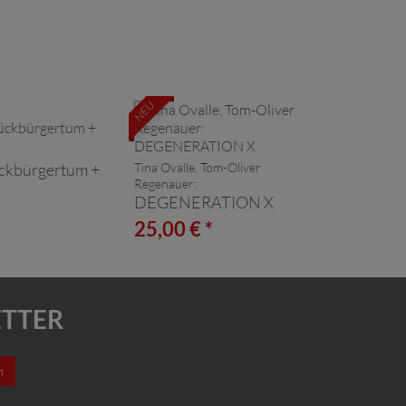
NEU
ckbürgertum +
Tina Ovalle, Tom-Oliver
Regenauer:
DEGENERATION X
*
25,00 € *
ETTER
n