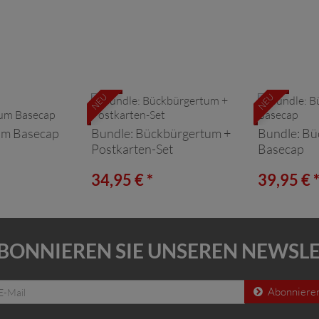
NEU
NEU
um Basecap
Bundle: Bückbürgertum +
Bundle: Bü
Postkarten-Set
Basecap
34,95 € *
39,95 € 
BONNIEREN SIE UNSEREN NEWSL
Abonniere