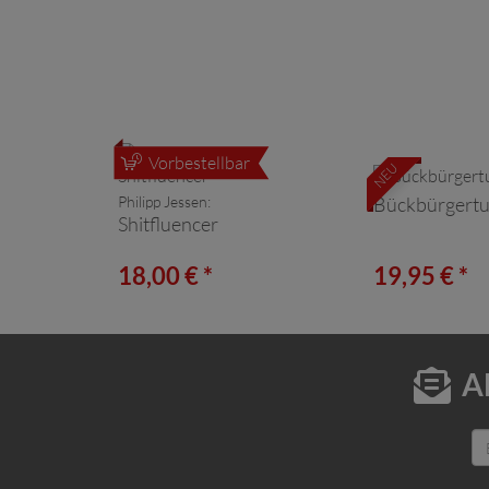
Vorbestellbar
NEU
Philipp Jessen:
Bückbürgert
Shitfluencer
18,00 € *
19,95 € *
A