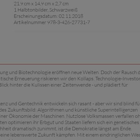
21,9 cm x 14,9 cm x 2,7 cm
1 Halbtonbilder, Schwarzweiß
Erscheinungsdatum: 02.11.2018
Artikelnummer 978-3-426-27731-7
erung und Biotechnologie eröffnen neue Welten. Doch der Rausch 
litische Erneuerung riskieren wir den Kollaps. Technologie-Investo
Blick hinter die Kulissen einer Zeitenwende - und plädiert für
enz und Gentechnik entwickeln sich rasant - aber wir sind blind fü
des Zukunftsbild: Algorithmen und künstliche Superintelligenzen
n einer Ökonomie der Maschinen. Nutzlose Volksmassen verfallen o
en optimieren ihr Erbgut und Staaten liefern sich ein genetisches
hheit dramatisch zunimmt, ist die Demokratie längst am Ende.
ür eine lebenswerte Zukunft kämpfen. Mit einem eindringlichen We