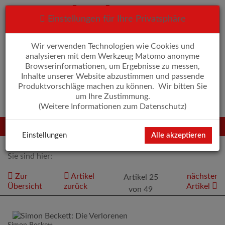
Einstellungen für Ihre Privatsphäre
Wir verwenden Technologien wie Cookies und
Anmelden
Warenkorb
0
analysieren mit dem Werkzeug Matomo anonyme
Browserinformationen, um Ergebnisse zu messen,
Inhalte unserer Website abzustimmen und passende
Produktvorschläge machen zu können. Wir bitten Sie
um Ihre Zustimmung.
Erweiterte Suche
(
Weitere Informationen zum Datenschutz
)
Navigation
Menü
umschalten
Einstellungen
Alle akzeptieren
Sie sind hier:
Zur
Artikel
nächster
Artikel 25
Übersicht
zurück
Artikel
von 49