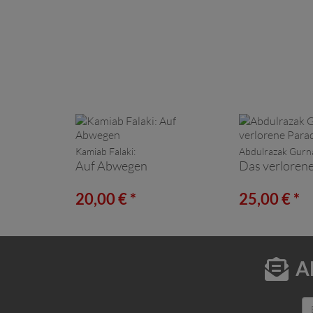
Kamiab Falaki:
Abdulrazak Gurn
Auf Abwegen
Das verlorene
20,00 € *
25,00 € *
A