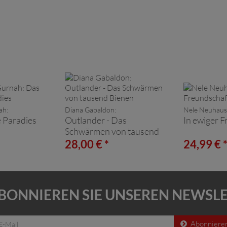
ah:
Diana Gabaldon:
Nele Neuhaus
 Paradies
Outlander - Das
In ewiger 
Schwärmen von tausend
Bienen
28,00 € *
24,99 € 
BONNIEREN SIE UNSEREN NEWSL
Abonniere