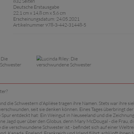
832 Seiten
Deutsche Erstausgabe
22,1 cm x 14,8 cm x 5,6 cm
Erscheinungsdatum: 24.05.2021
Artikelnummer 978-3-442-31448-5
ter?
und die Schwestern d'Aplièse tragen ihre Namen. Stets war ihre si
 verschwunden, seit sie denken können. Eines Tages überbringt de
ne Spur entdeckt hat: Ein Weingut in Neuseeland und die Zeichnung
ne Jagd quer über den Globus, denn Mary McDougal - die Frau, di
 die verschwundene Schwester ist - befindet sich auf einer Weltrei
d, Kanada, England, Frankreich und Irland führt, schlüpft ihnen