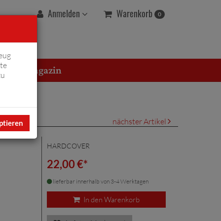
Warenkorb
Anmelden
0
eug
te
erton Magazin
zu
nächster Artikel
ptieren
HARDCOVER
22,00 €*
lieferbar innerhalb von 3-4 Werktagen
In den Warenkorb