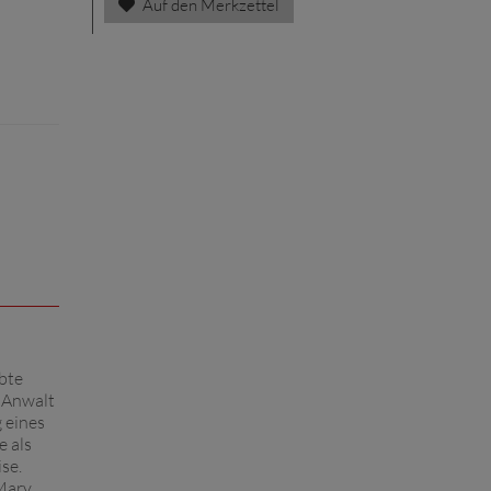
Auf den Merkzettel
ebte
r Anwalt
 eines
e als
se.
 Mary