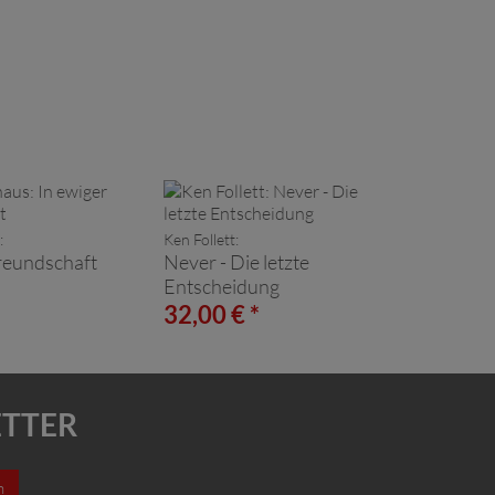
:
Ken Follett:
Freundschaft
Never - Die letzte
Entscheidung
*
32,00 € *
ETTER
n