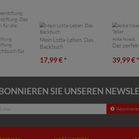
iftung,
Mein Lotta-Leben. Das
Anke Noack:
iftung:
Der perfekt
Backbuch
chbuch für
17,99 € *
39,99 € 
BONNIEREN SIE UNSEREN NEWSL
Abonniere