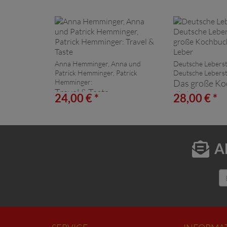
Anna Hemminger, Anna und
Deutsche Leberst
Patrick Hemminger, Patrick
Deutsche Leberst
Hemminger:
Das große Ko
Travel & Taste
die Leber
24,00 € *
28,00 € *
A