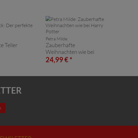
Petra Milde:
e Teller
Zauberhafte
Weihnachten wie bei
Harry Potter
*
24,99 € *
ETTER
n