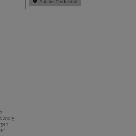
Auf den Merkzettel
ör
 bündig
orgen
der