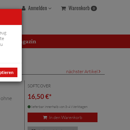
Warenkorb
Anmelden
0
eug
te
erton Magazin
zu
nächster Artikel
ptieren
SOFTCOVER
16,50 €*
g ohne
lieferbar innerhalb von 3-4 Werktagen
In den Warenkorb