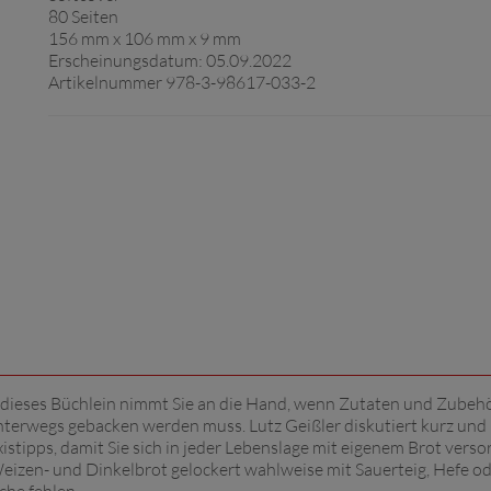
80 Seiten
156 mm x 106 mm x 9 mm
Erscheinungsdatum: 05.09.2022
Artikelnummer 978-3-98617-033-2
 - dieses Büchlein nimmt Sie an die Hand, wenn Zutaten und Zubeh
 unterwegs gebacken werden muss. Lutz Geißler diskutiert kurz und
axistipps, damit Sie sich in jeder Lebenslage mit eigenem Brot vers
eizen- und Dinkelbrot gelockert wahlweise mit Sauerteig, Hefe o