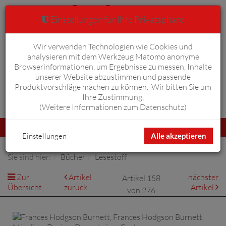
Einstellungen für Ihre Privatsphäre
Wir verwenden Technologien wie Cookies und
Warenkorb
Anmelden
0
analysieren mit dem Werkzeug Matomo anonyme
Browserinformationen, um Ergebnisse zu messen, Inhalte
unserer Website abzustimmen und passende
Produktvorschläge machen zu können. Wir bitten Sie um
Ihre Zustimmung.
Erweiterte Suche
(
Weitere Informationen zum Datenschutz
)
Navigation
Menü
umschalten
Einstellungen
Alle akzeptieren
Sie sind hier:
Bücher
Lesestoff
Zur
Artikel
nächster
Artikel 158
Übersicht
zurück
Artikel
von 276