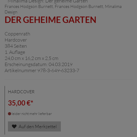
Frances Hodgson Burnett,
Frances Hodgson Burnett
,
Minalima
Design
DER GEHEIME GARTEN
Coppenrath
Hardcover
384 Seiten
1. Auflage
24,0 cm x 16,2 cm x 2,5 cm
Erscheinungsdatum: 04.03.2019
Artikelnummer 978-3-649-63233-7
HARDCOVER
35,00 €*
leider nicht mehr lieferbar
Auf den Merkzettel