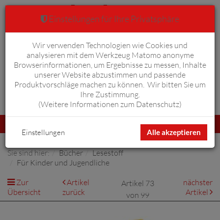
Einstellungen für Ihre Privatsphäre
Wir verwenden Technologien wie Cookies und
Warenkorb
Anmelden
0
analysieren mit dem Werkzeug Matomo anonyme
Browserinformationen, um Ergebnisse zu messen, Inhalte
unserer Website abzustimmen und passende
Produktvorschläge machen zu können. Wir bitten Sie um
Ihre Zustimmung.
Erweiterte Suche
(
Weitere Informationen zum Datenschutz
)
Navigation
Menü
umschalten
Einstellungen
Alle akzeptieren
Sie sind hier:
Bücher
Lesestoff
Für Kinder und Jugendliche
Zur
Artikel
nächster
Artikel 73
Übersicht
zurück
Artikel
von 99