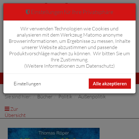
Einstellungen für Ihre Privatsphäre
Wir verwenden Technologien wie Cookies und
Warenkorb
Anmelden
0
analysieren mit dem Werkzeug Matomo anonyme
Browserinformationen, um Ergebnisse zu messen, Inhalte
unserer Website abzustimmen und passende
Produktvorschläge machen zu können. Wir bitten Sie um
Ihre Zustimmung.
Erweiterte Suche
(
Weitere Informationen zum Datenschutz
)
Navigation
Menü
umschalten
Einstellungen
Alle akzeptieren
Sie sind hier:
Bücher
Politik
Außenpolitik
Zur
Übersicht