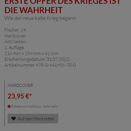
ERSTE OPFER DES KRIEGES IST
DIE WAHRHEIT
Wie der neue kalte Krieg begann
Fischer, J K
Hardcover
660 Seiten
1. Auflage
216 mm x 159 mm x 41 mm
Erscheinungsdatum: 31.07.2022
Artikelnummer 978-3-941956-78-0
HARDCOVER
23,95 €*
Führen wir nicht bzw. nicht mehr
Auf den Merkzettel