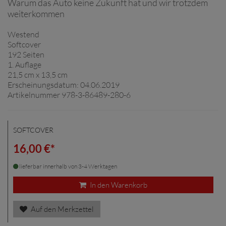
Warum das Auto keine Zukunft hat und wir trotzdem
weiterkommen
Westend
Softcover
192 Seiten
1. Auflage
21,5 cm x 13,5 cm
Erscheinungsdatum: 04.06.2019
Artikelnummer 978-3-86489-280-6
SOFTCOVER
16,00 €*
lieferbar innerhalb von 3-4 Werktagen
In den Warenkorb
Auf den Merkzettel