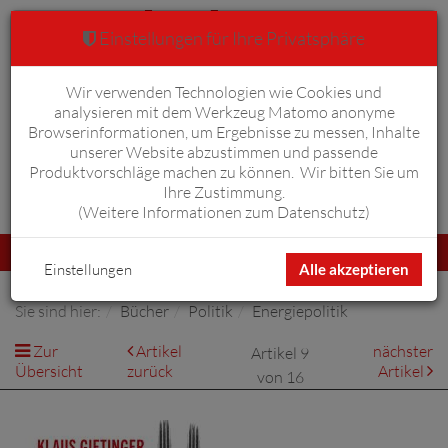
Einstellungen für Ihre Privatsphäre
Wir verwenden Technologien wie Cookies und
Warenkorb
Anmelden
0
analysieren mit dem Werkzeug Matomo anonyme
Browserinformationen, um Ergebnisse zu messen, Inhalte
unserer Website abzustimmen und passende
Produktvorschläge machen zu können. Wir bitten Sie um
Ihre Zustimmung.
Erweiterte Suche
(
Weitere Informationen zum Datenschutz
)
Navigation
Menü
umschalten
Einstellungen
Alle akzeptieren
Sie sind hier:
Bücher
Politik
Energiepolitik
Zur
Artikel
nächster
Artikel 9
Übersicht
zurück
Artikel
von 16