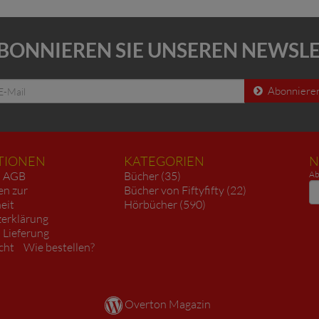
BONNIEREN SIE UNSEREN NEWSL
Abonniere
TIONEN
KATEGORIEN
N
AGB
Bücher (35)
Ab
N
en zur
Bücher von Fiftyfifty (22)
heit
Hörbücher (590)
erklärung
 Lieferung
cht
Wie bestellen?
Overton Magazin