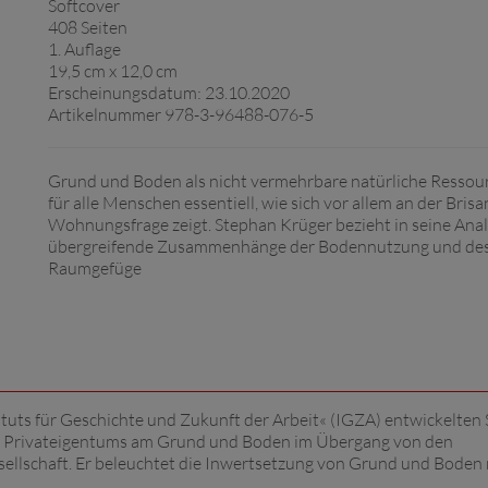
Softcover
408 Seiten
1. Auflage
19,5 cm x 12,0 cm
Erscheinungsdatum: 23.10.2020
Artikelnummer 978-3-96488-076-5
Grund und Boden als nicht vermehrbare natürliche Ressour
für alle Menschen essentiell, wie sich vor allem an der Brisa
Wohnungsfrage zeigt. Stephan Krüger bezieht in seine Ana
übergreifende Zusammenhänge der Bodennutzung und de
Raumgefüge
ituts für Geschichte und Zukunft der Arbeit« (IGZA) entwickelten 
es Privateigentums am Grund und Boden im Übergang von den
esellschaft. Er beleuchtet die Inwertsetzung von Grund und Boden