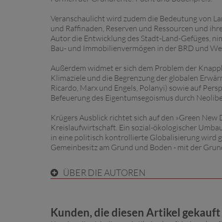
Veranschaulicht wird zudem die Bedeutung von Lan
und Raffinaden, Reserven und Ressourcen und ihren
Autor die Entwicklung des Stadt-Land-Gefüges, n
Bau- und Immobilienvermögen in der BRD und Wes
Außerdem widmet er sich dem Problem der Knapphe
Klimaziele und die Begrenzung der globalen Erwär
Ricardo, Marx und Engels, Polanyi) sowie auf Perspe
Befeuerung des Eigentumsegoismus durch Neolibe
Krügers Ausblick richtet sich auf den »Green New
Kreislaufwirtschaft. Ein sozial-ökologischer Umba
in eine politisch kontrollierte Globalisierung wird
Gemeinbesitz am Grund und Boden - mit der Grund
ÜBER DIE AUTOREN
Kunden, die diesen Artikel gekauf