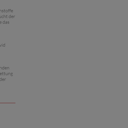
hstoffe
ucht der
e das
vid
enden
bettung
 der