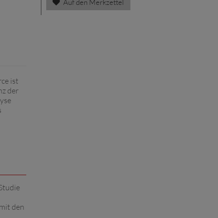
Auf den Merkzettel
ce ist
nz der
lyse
s
Studie
 mit den