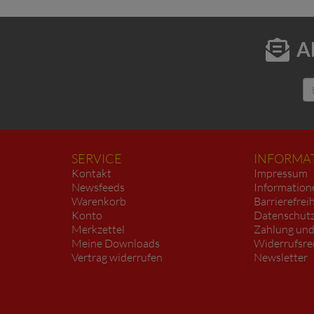
A
SERVICE
INFORMA
Kontakt
Impressum
Newsfeeds
Information
Warenkorb
Barrierefrei
Konto
Datenschutz
Merkzettel
Zahlung und
Meine Downloads
Widerrufsre
Vertrag widerrufen
Newsletter