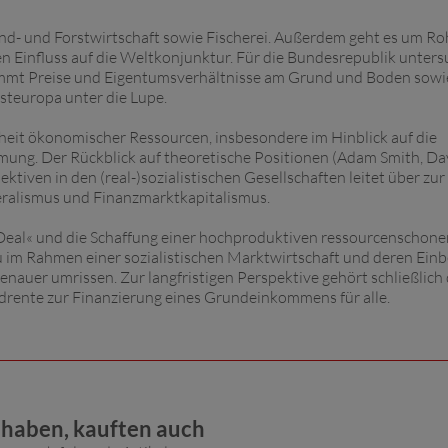
d- und Forstwirtschaft sowie Fischerei. Außerdem geht es um Ro
 Einfluss auf die Weltkonjunktur. Für die Bundesrepublik unters
immt Preise und Eigentumsverhältnisse am Grund und Boden sowi
teuropa unter die Lupe.
it ökonomischer Ressourcen, insbesondere im Hinblick auf die
mung. Der Rückblick auf theoretische Positionen (Adam Smith, Da
ktiven in den (real-)sozialistischen Gesellschaften leitet über zur
ralismus und Finanzmarktkapitalismus.
 Deal« und die Schaffung einer hochproduktiven ressourcenschon
u im Rahmen einer sozialistischen Marktwirtschaft und deren Ein
 genauer umrissen. Zur langfristigen Perspektive gehört schließlich
rente zur Finanzierung eines Grundeinkommens für alle.
t haben, kauften auch