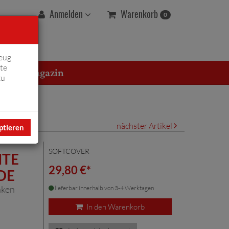
Warenkorb
Anmelden
0
eug
te
erton Magazin
zu
nächster Artikel
ptieren
SOFTCOVER
NTE
29,80 €*
DE
nken
lieferbar innerhalb von 3-4 Werktagen
In den Warenkorb