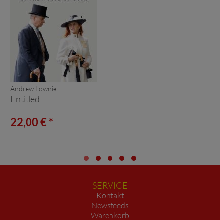
Andrew Lownie:
Entitled
22,00 € *
SERVICE
Kontakt
Newsfeeds
Warenkorb