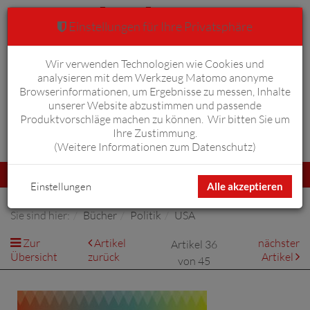
Einstellungen für Ihre Privatsphäre
Wir verwenden Technologien wie Cookies und
Warenkorb
Anmelden
0
analysieren mit dem Werkzeug Matomo anonyme
Browserinformationen, um Ergebnisse zu messen, Inhalte
unserer Website abzustimmen und passende
Produktvorschläge machen zu können. Wir bitten Sie um
Ihre Zustimmung.
Erweiterte Suche
(
Weitere Informationen zum Datenschutz
)
Navigation
Menü
umschalten
Einstellungen
Alle akzeptieren
Sie sind hier:
Bücher
Politik
USA
Zur
Artikel
nächster
Artikel 36
Übersicht
zurück
Artikel
von 45