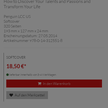
How to Discover Your Talents and Passions and
Transform Your Life
Penguin LCC US
Softcover
320 Seiten
193 mm x 127 mm x 24 mm
Erscheinungsdatum: 27.05.2014
Artikelnummer 978-0-14-312551-8
SOFTCOVER
18,50 €*
lieferbar innerhalb von 3-4 Werktagen
In den Warenkorb
Auf den Merkzettel