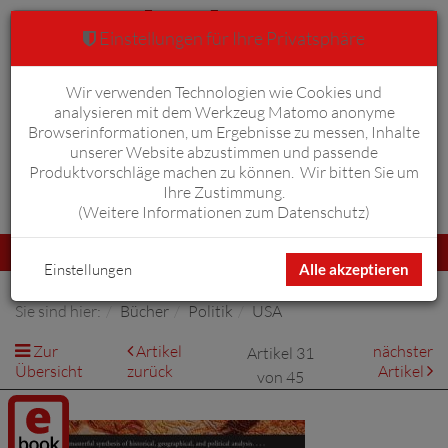
Einstellungen für Ihre Privatsphäre
Wir verwenden Technologien wie Cookies und
Warenkorb
Anmelden
0
analysieren mit dem Werkzeug Matomo anonyme
Browserinformationen, um Ergebnisse zu messen, Inhalte
unserer Website abzustimmen und passende
Produktvorschläge machen zu können. Wir bitten Sie um
Ihre Zustimmung.
Erweiterte Suche
(
Weitere Informationen zum Datenschutz
)
Navigation
Menü
umschalten
Einstellungen
Alle akzeptieren
Sie sind hier:
Bücher
Politik
USA
Zur
Artikel
nächster
Artikel 31
Übersicht
zurück
Artikel
von 45
Digitalprodukt