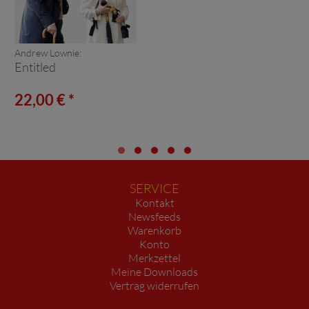
Andrew Lownie:
Entitled
22,00 € *
SERVICE
Kontakt
Newsfeeds
Warenkorb
Konto
Merkzettel
Meine Downloads
Vertrag widerrufen