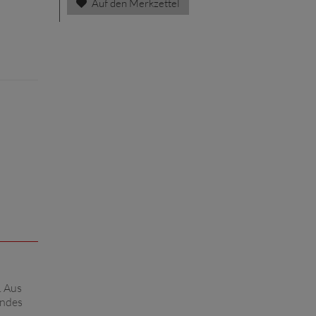
Auf den Merkzettel
. Aus
endes