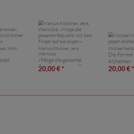
ski, Willy
Marcus Klöckner, Jens
Michael Nehls
Wernicke:
Die Formel
eder
»Möge die gesamte
Alzheimer
Republik mit dem Finger
20,00 € *
20,00 € 
auf sie zeigen.«