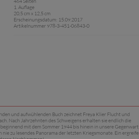
464 Seiten
1. Auflage
20,5 cm x 12,5 cm
Erscheinungsdatum: 15.09.2017
Artikelnummer 978-3-451-06843-0
genden und aufwühlenden Buch zeichnet Freya Klier Flucht und
ch. Nach Jahrzehnten des Schweigens erhalten sie endlich die
n, beginnend mit dem Sommer 1944 bis hinein in unsere Gegenwart
 nie zu lesendes Panorama der letzten Kriegsmonate. Ein ergreif