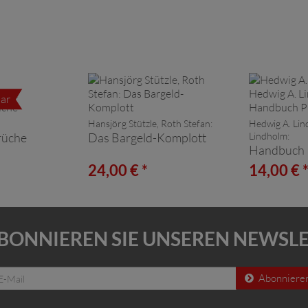
ar
Hansjörg Stützle, Roth Stefan:
Hedwig A. Lin
brüche
Das Bargeld-Komplott
Lindholm:
Handbuch 
24,00 € *
14,00 € 
BONNIEREN SIE UNSEREN NEWSL
Abonniere