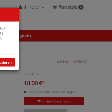
Warenkorb
Anmelden
0
eug
te
erton Magazin
zu
nächster Artikel
ptieren
SOFTCOVER
18,00 €*
lieferbar innerhalb von 3-4 Werktagen
In den Warenkorb