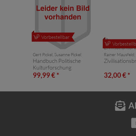
Vorbestellbar
Vorbestellb
Gert Pickel, Susanne Pickel:
Rainer Mausfeld:
Handbuch Politische
Zivilisations
Kulturforschung
99,99 € *
32,00 € *
A