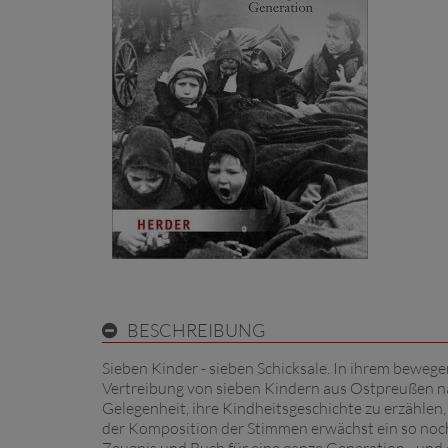
BESCHREIBUNG
Sieben Kinder - sieben Schicksale. In ihrem bewe
Vertreibung von sieben Kindern aus Ostpreußen na
Gelegenheit, ihre Kindheitsgeschichte zu erzähle
der Komposition der Stimmen erwächst ein so noch