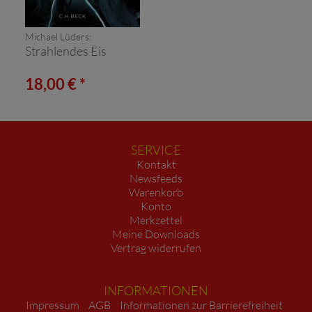
Michael Lüders:
Strahlendes Eis
18,00 € *
SERVICE
Kontakt
Newsfeeds
Warenkorb
Konto
Merkzettel
Meine Downloads
Vertrag widerrufen
INFORMATIONEN
Impressum
AGB
Informationen zur Barrierefreiheit