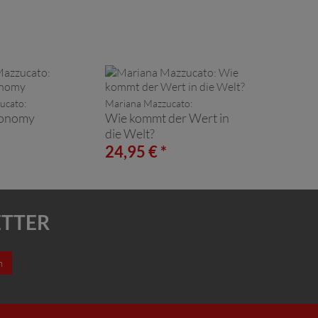
ucato:
Mariana Mazzucato:
conomy
Wie kommt der Wert in
die Welt?
*
24,95 € *
ETTER
n