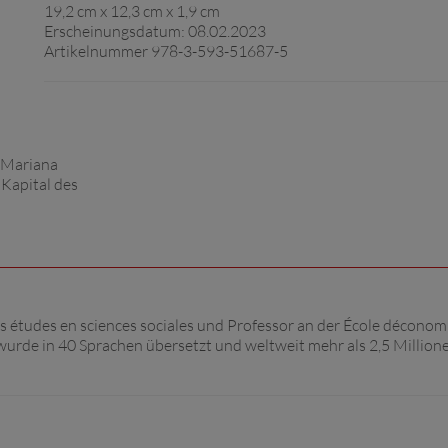
19,2 cm x 12,3 cm x 1,9 cm
Erscheinungsdatum: 08.02.2023
Artikelnummer 978-3-593-51687-5
s études en sciences sociales und Professor an der École déconomi
 wurde in 40 Sprachen übersetzt und weltweit mehr als 2,5 Million