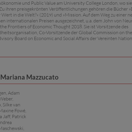
sökonomie und Public Value am University College London, wo sie
t. Zu ihren preisgekrönten Veröffentlichungen gehören die Bücher 
 Wert in die Welt?« (2019) und »Mission. Auf dem Weg zu einer n
chen internationalen Preisen ausgezeichnet, u.a. dem John von N
he Frontiers of Economic Thought 2018. Sie ist Vorsitzende des
dheitsorganisation, Co-Vorsitzende der Global Commission on th
visory Board on Economic and Social Affairs der Vereinten Nation
, Mariana Mazzucato