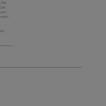
 das
»Das
euen
eumann
e
en.