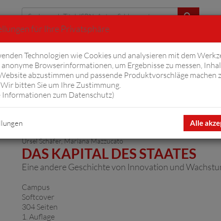
llungen für Ihre Privatsphäre
Erweiterte Suche
enden Technologien wie Cookies und analysieren mit dem Werkz
anonyme Browserinformationen, um Ergebnisse zu messen, Inhal
iftyfifty
Hörbücher
Komplizen
Ov
 Website abzustimmen und passende Produktvorschläge machen 
Wir bitten Sie um Ihre Zustimmung.
 Informationen zum Datenschutz
)
llungen
Alle akze
Ursel Schäfer
,
Mariana Mazzucato
DAS KAPITAL DES STAATES
Eine andere Geschichte von Innovation und Wachst
Campus
Softcover
304 Seiten
1. Auflage