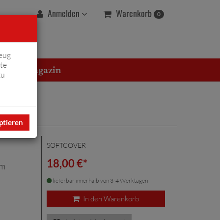
Warenkorb
Anmelden
0
eug
te
erton Magazin
zu
ptieren
SOFTCOVER
18,00 €*
um
lieferbar innerhalb von 3-4 Werktagen
In den Warenkorb