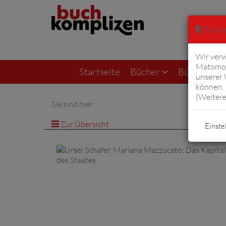
Einste
Wir verw
Matomo 
Startseite
Bücher
Bücher von F
unserer
können. 
(
Weitere
Sie sind hier:
Zur Übersicht
Einste