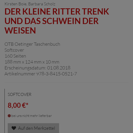
Kirsten Boie
,
Barbara Scholz
DER KLEINE RITTER TRENK
UND DAS SCHWEIN DER
WEISEN
OTB Oetinger Taschenbuch
Softcover
160 Seiten
188 mm x 124 mm x 10 mm
Erscheinungsdatum: 01.08.2018
Artikelnummer 978-3-8415-0521-7
SOFTCOVER
8,00 €*
bei uns nicht mehr lieferbar
Auf den Merkzettel