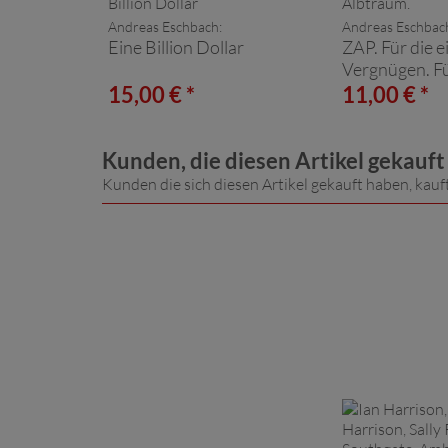
Andreas Eschbach:
Andreas Eschbac
Eine Billion Dollar
ZAP. Für die e
Vergnügen. Fü
Albtraum.
15,00 € *
11,00 € *
Kunden, die diesen Artikel gekauf
Kunden die sich diesen Artikel gekauft haben, kauf