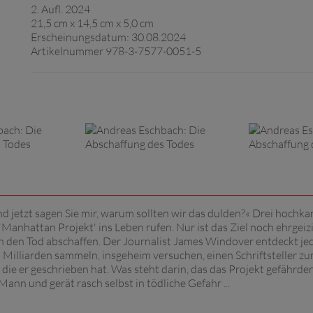
2. Aufl. 2024
21,5 cm x 14,5 cm x 5,0 cm
Erscheinungsdatum: 30.08.2024
Artikelnummer 978-3-7577-0051-5
Und jetzt sagen Sie mir, warum sollten wir das dulden?« Drei hochka
Manhattan Projekt' ins Leben rufen. Nur ist das Ziel noch ehrgeizi
 den Tod abschaffen. Der Journalist James Windover entdeckt je
Milliarden sammeln, insgeheim versuchen, einen Schriftsteller z
, die er geschrieben hat. Was steht darin, das das Projekt gefährde
ann und gerät rasch selbst in tödliche Gefahr ...