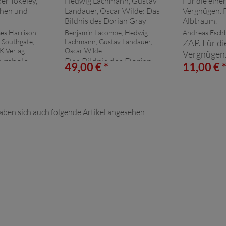
mes Harrison,
Benjamin Lacombe, Hedwig
Andreas Esch
 Southgate,
Lachmann, Gustav Landauer,
ZAP. Für die
K Verlag:
Oscar Wilde:
Vergnügen. 
Symbole
Das Bildnis des Dorian
Albtraum.
49,00 € *
11,00 € 
Gray
aben sich auch folgende Artikel angesehen.