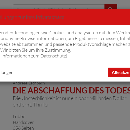
llungen für Ihre Privatsphäre
Erweiterte Suche
enden Technologien wie Cookies und analysieren mit dem Werkz
anonyme Browserinformationen, um Ergebnisse zu messen, Inhal
iftyfifty
Hörbücher
Komplizen
Ov
 Website abzustimmen und passende Produktvorschläge machen 
Wir bitten Sie um Ihre Zustimmung.
 Informationen zum Datenschutz
)
llungen
Alle akze
Andreas Eschbach
DIE ABSCHAFFUNG DES TODE
Die Unsterblichkeit ist nur ein paar Milliarden Dollar
entfernt. Thriller
Lübbe
Hardcover
656 Seiten