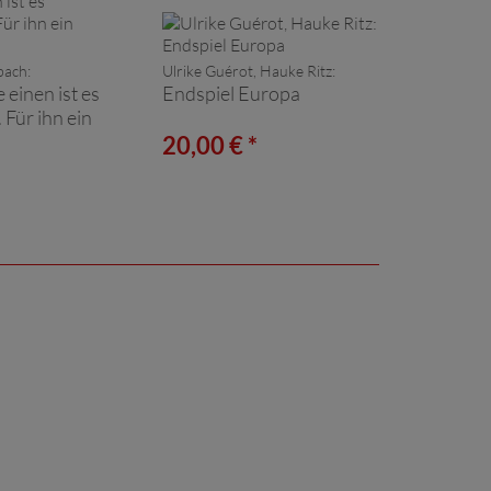
bach:
Ulrike Guérot, Hauke Ritz:
 einen ist es
Endspiel Europa
Für ihn ein
*
20,00 € *