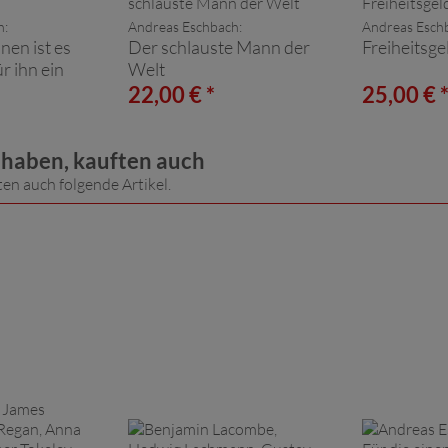
h:
Andreas Eschbach:
Andreas Esch
inen ist es
Der schlauste Mann der
Freiheitsge
r ihn ein
Welt
22,00 € *
25,00 € 
t haben, kauften auch
ten auch folgende Artikel.