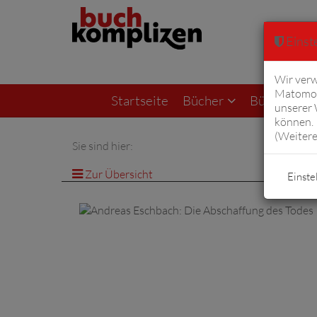
Einste
Wir verw
Matomo 
Startseite
Bücher
Bücher von F
unserer
können. 
(
Weitere
Sie sind hier:
Zur Übersicht
Einste