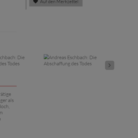
Auf den Merkzettel
rätige
ger als
doch,
um
n