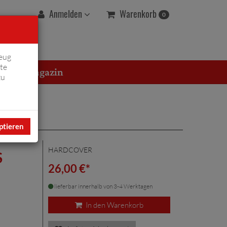
Warenkorb
Anmelden
0
eug
te
erton Magazin
zu
ptieren
HARDCOVER
S
26,00 €*
lieferbar innerhalb von 3-4 Werktagen
In den Warenkorb