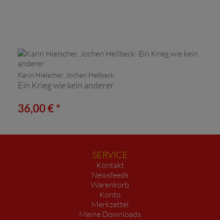
Karin Hielscher, Jochen Hellbeck:
Ein Krieg wie kein anderer
36,00 € *
SERVICE
Kontakt
Newsfeeds
Warenkorb
Konto
Merkzettel
Meine Downloads