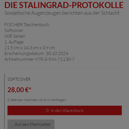
DIE STALINGRAD-PROTOKOLLE
Sowjetische Augenzeugen berichten aus der Schlacht
FISCHER Taschenbuch
Softcover
608 Seiten
1. Auflage
21,5 cm x 14,3 cm x 3,9 cm
Erscheinungsdatum: 30.10.2024
Artikelnummer 978-3-596-71130-7
SOFTCOVER
28,00 €*
lieferbar innerhalb von 3-4 Werktagen
In den Warenkorb
Auf den Merkzettel