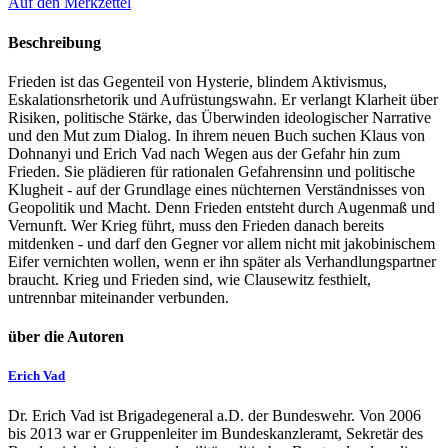
Auf den Merkzettel
Beschreibung
Frieden ist das Gegenteil von Hysterie, blindem Aktivismus,
Eskalationsrhetorik und Aufrüstungswahn. Er verlangt Klarheit über
Risiken, politische Stärke, das Überwinden ideologischer Narrative
und den Mut zum Dialog. In ihrem neuen Buch suchen Klaus von
Dohnanyi und Erich Vad nach Wegen aus der Gefahr hin zum
Frieden. Sie plädieren für rationalen Gefahrensinn und politische
Klugheit - auf der Grundlage eines nüchternen Verständnisses von
Geopolitik und Macht. Denn Frieden entsteht durch Augenmaß und
Vernunft. Wer Krieg führt, muss den Frieden danach bereits
mitdenken - und darf den Gegner vor allem nicht mit jakobinischem
Eifer vernichten wollen, wenn er ihn später als Verhandlungspartner
braucht. Krieg und Frieden sind, wie Clausewitz festhielt,
untrennbar miteinander verbunden.
über die Autoren
Erich Vad
Dr. Erich Vad ist Brigadegeneral a.D. der Bundeswehr. Von 2006
bis 2013 war er Gruppenleiter im Bundeskanzleramt, Sekretär des