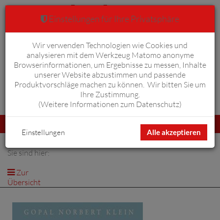
Einstellungen für Ihre Privatsphäre
Wir verwenden Technologien wie Cookies und
Warenkorb
Anmelden
0
analysieren mit dem Werkzeug Matomo anonyme
Browserinformationen, um Ergebnisse zu messen, Inhalte
unserer Website abzustimmen und passende
Produktvorschläge machen zu können. Wir bitten Sie um
Ihre Zustimmung.
Erweiterte Suche
(
Weitere Informationen zum Datenschutz
)
Navigation
Menü
umschalten
Einstellungen
Alle akzeptieren
Sie sind hier:
Zur
Übersicht