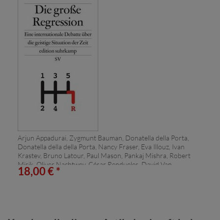
Arjun Appadurai, Zygmunt Bauman, Donatella della Porta,
Donatella della della Porta, Nancy Fraser, Eva Illouz, Ivan
Krastev, Bruno Latour, Paul Mason, Pankaj Mishra, Robert
Misik, Oliver Nachtwey, César Rendueles, David Van
18,00 € *
Reybrouck, Wolfgang Streeck, David Van Reybrouck, David
Van Van Reybrouck, Slavoj Žižek, Heinrich Geiselberger:
Die große Regression