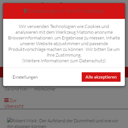
Einstellungen für Ihre Privatsphäre
Wir verwenden Technologien wie Cookies und
Warenkorb
Anmelden
0
analysieren mit dem Werkzeug Matomo anonyme
Browserinformationen, um Ergebnisse zu messen, Inhalte
unserer Website abzustimmen und passende
Produktvorschläge machen zu können. Wir bitten Sie um
Ihre Zustimmung.
Erweiterte Suche
(
Weitere Informationen zum Datenschutz
)
Navigation
Menü
umschalten
Einstellungen
Alle akzeptieren
Sie sind hier:
Hörbücher
Zur
Übersicht