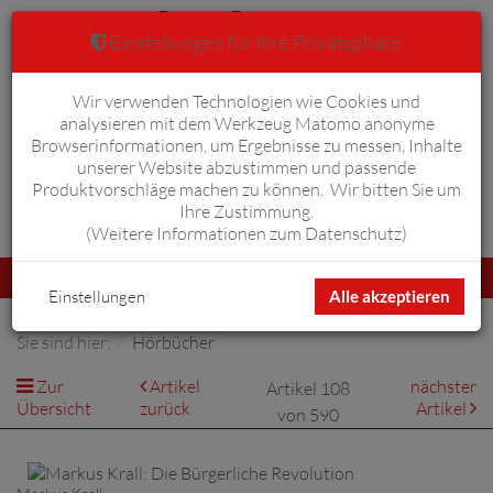
Einstellungen für Ihre Privatsphäre
Wir verwenden Technologien wie Cookies und
Warenkorb
Anmelden
0
analysieren mit dem Werkzeug Matomo anonyme
Browserinformationen, um Ergebnisse zu messen, Inhalte
unserer Website abzustimmen und passende
Produktvorschläge machen zu können. Wir bitten Sie um
Ihre Zustimmung.
Erweiterte Suche
(
Weitere Informationen zum Datenschutz
)
Navigation
Menü
umschalten
Einstellungen
Alle akzeptieren
Sie sind hier:
Hörbücher
Zur
Artikel
nächster
Artikel 108
Übersicht
zurück
Artikel
von 590