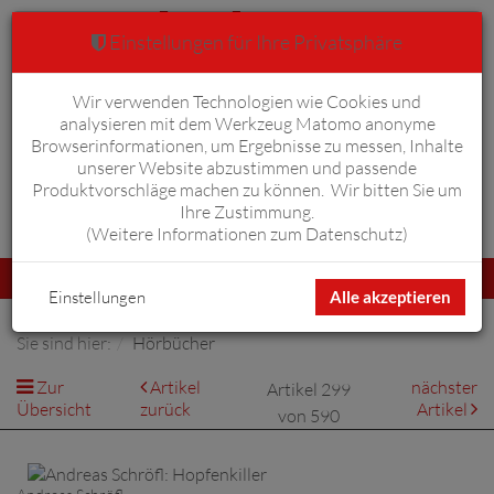
Einstellungen für Ihre Privatsphäre
Wir verwenden Technologien wie Cookies und
Warenkorb
Anmelden
0
analysieren mit dem Werkzeug Matomo anonyme
Browserinformationen, um Ergebnisse zu messen, Inhalte
unserer Website abzustimmen und passende
Produktvorschläge machen zu können. Wir bitten Sie um
Ihre Zustimmung.
Erweiterte Suche
(
Weitere Informationen zum Datenschutz
)
Navigation
Menü
umschalten
Einstellungen
Alle akzeptieren
Sie sind hier:
Hörbücher
Zur
Artikel
nächster
Artikel 299
Übersicht
zurück
Artikel
von 590