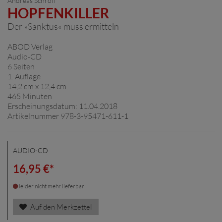
Andreas Schröfl
HOPFENKILLER
Der »Sanktus« muss ermitteln
ABOD Verlag
Audio-CD
6 Seiten
1. Auflage
14,2 cm x 12,4 cm
465 Minuten
Erscheinungsdatum: 11.04.2018
Artikelnummer 978-3-95471-611-1
AUDIO-CD
16,95 €*
leider nicht mehr lieferbar
Auf den Merkzettel