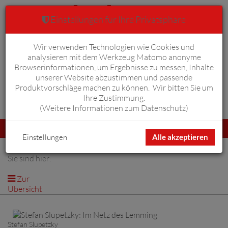
Einstellungen für Ihre Privatsphäre
Wir verwenden Technologien wie Cookies und
Warenkorb
Anmelden
0
analysieren mit dem Werkzeug Matomo anonyme
Browserinformationen, um Ergebnisse zu messen, Inhalte
unserer Website abzustimmen und passende
Produktvorschläge machen zu können. Wir bitten Sie um
Ihre Zustimmung.
Erweiterte Suche
(
Weitere Informationen zum Datenschutz
)
Navigation
Menü
umschalten
Einstellungen
Alle akzeptieren
Sie sind hier:
Zur
Übersicht
Stefan Slupetzky