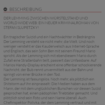
BESCHREIBUNG
DER LEMMING ZWISCHEN WÜRSTELSTAND UND
WORLD WIDE WEB: EIN NEUER KRIMINALROMAN VON
STEFAN SLUPETZKY!
Ein tragischer Suizid und ein Nachtwächter in Bedrängnis
Der Lemming versteht sie nicht mehr, die Welt. Und noch
weniger versteht er das Kauderwelsch aus Internet-Sprache
und Englisch, das sein Sohn Ben mit seinem Freund Mario
spricht. Als der Lemming sich mit ebendiesem Mario durch
Zufall eine Straßenbahn teilt, passiert das Unfassbare: Auf
Marios Handy-Display erscheint eine offenbar schockierende
Nachricht, der Bub rennt unvermittelt aus der Bahn und
springt von einer Brücke in den Tod.
Der Lemming ist fassungslos. Noch mehr, als plötzlich ein
Shitstorm auf ihn einprasselt: Die Medien haben aus dem
Mann, der mit dem unglücklichen Burschen vor dessen Suizid
gesprochen hat, einen pädophilen Triebtäter gemacht. Und
plötzlich sind sein Foto und sein Name überall. Auch
Chefinspektor Polivka, der dem Lemming vertraut und mit