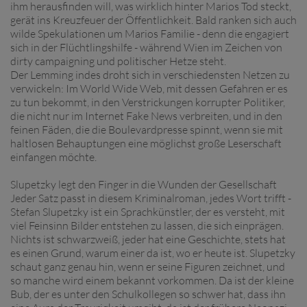
ihm herausfinden will, was wirklich hinter Marios Tod steckt,
gerät ins Kreuzfeuer der Öffentlichkeit. Bald ranken sich auch
wilde Spekulationen um Marios Familie - denn die engagiert
sich in der Flüchtlingshilfe - während Wien im Zeichen von
dirty campaigning und politischer Hetze steht.
Der Lemming indes droht sich in verschiedensten Netzen zu
verwickeln: Im World Wide Web, mit dessen Gefahren er es
zu tun bekommt, in den Verstrickungen korrupter Politiker,
die nicht nur im Internet Fake News verbreiten, und in den
feinen Fäden, die die Boulevardpresse spinnt, wenn sie mit
haltlosen Behauptungen eine möglichst große Leserschaft
einfangen möchte.
Slupetzky legt den Finger in die Wunden der Gesellschaft
Jeder Satz passt in diesem Kriminalroman, jedes Wort trifft -
Stefan Slupetzky ist ein Sprachkünstler, der es versteht, mit
viel Feinsinn Bilder entstehen zu lassen, die sich einprägen.
Nichts ist schwarzweiß, jeder hat eine Geschichte, stets hat
es einen Grund, warum einer da ist, wo er heute ist. Slupetzky
schaut ganz genau hin, wenn er seine Figuren zeichnet, und
so manche wird einem bekannt vorkommen. Da ist der kleine
Bub, der es unter den Schulkollegen so schwer hat, dass ihn