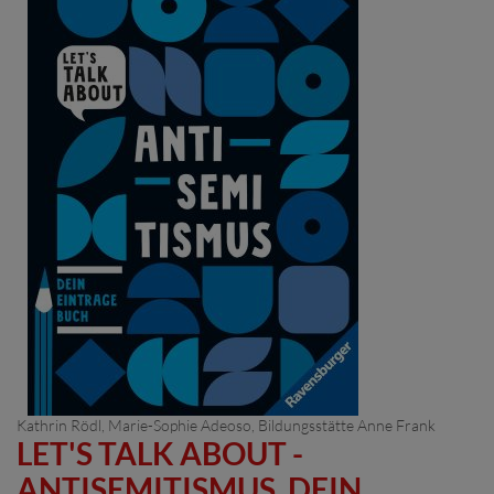
Kathrin Rödl
,
Marie-Sophie Adeoso
,
Bildungsstätte Anne Frank
LET'S TALK ABOUT -
ANTISEMITISMUS. DEIN