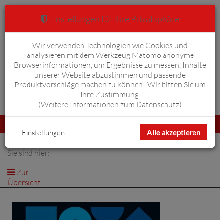
Einstellungen für Ihre Privatsphäre
Wir verwenden Technologien wie Cookies und
Warenkorb
Anmelden
0
analysieren mit dem Werkzeug Matomo anonyme
Browserinformationen, um Ergebnisse zu messen, Inhalte
unserer Website abzustimmen und passende
Produktvorschläge machen zu können. Wir bitten Sie um
Ihre Zustimmung.
Erweiterte Suche
(
Weitere Informationen zum Datenschutz
)
Navigation
Menü
umschalten
Einstellungen
Alle akzeptieren
Sie sind hier:
Zur
Übersicht