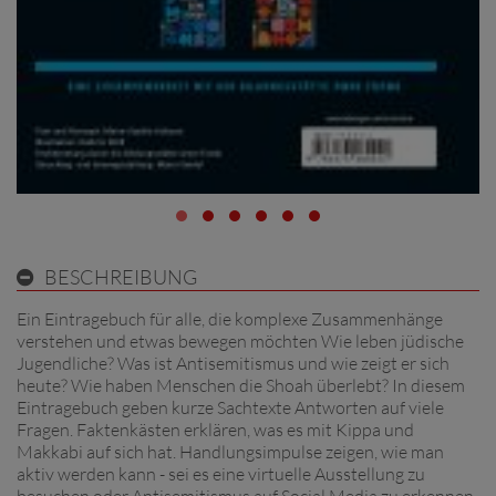
BESCHREIBUNG
Ein Eintragebuch für alle, die komplexe Zusammenhänge
verstehen und etwas bewegen möchten Wie leben jüdische
Jugendliche? Was ist Antisemitismus und wie zeigt er sich
heute? Wie haben Menschen die Shoah überlebt? In diesem
Eintragebuch geben kurze Sachtexte Antworten auf viele
Fragen. Faktenkästen erklären, was es mit Kippa und
Makkabi auf sich hat. Handlungsimpulse zeigen, wie man
aktiv werden kann - sei es eine virtuelle Ausstellung zu
besuchen oder Antisemitismus auf Social Media zu erkennen