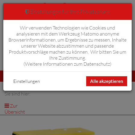
Einstellungen für Ihre Privatsphäre
Wir verwenden Technologien wie Cookies und
Warenkorb
Anmelden
0
analysieren mit dem Werkzeug Matomo anonyme
Browserinformationen, um Ergebnisse zu messen, Inhalte
unserer Website abzustimmen und passende
Produktvorschläge machen zu können. Wir bitten Sie um
Ihre Zustimmung.
Erweiterte Suche
(
Weitere Informationen zum Datenschutz
)
Navigation
Menü
umschalten
Einstellungen
Alle akzeptieren
Sie sind hier:
Zur
Übersicht