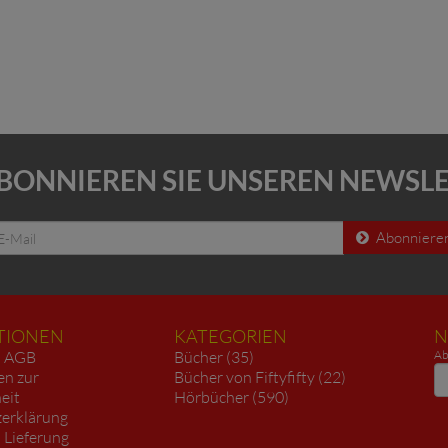
BONNIEREN SIE UNSEREN NEWSL
Abonniere
TIONEN
KATEGORIEN
N
AGB
Bücher (35)
Ab
N
en zur
Bücher von Fiftyfifty (22)
heit
Hörbücher (590)
erklärung
 Lieferung