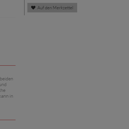
Auf den Merkzettel
 beiden
 und
che
kann in