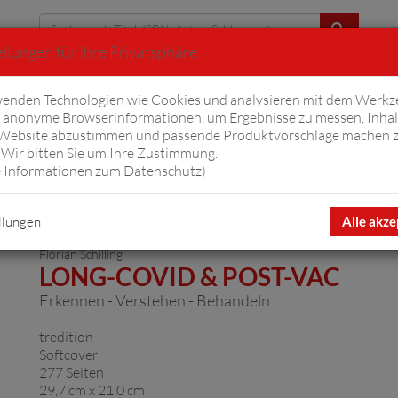
llungen für Ihre Privatsphäre
Erweiterte Suche
enden Technologien wie Cookies und analysieren mit dem Werkz
anonyme Browserinformationen, um Ergebnisse zu messen, Inhal
iftyfifty
Hörbücher
Komplizen
Ov
 Website abzustimmen und passende Produktvorschläge machen 
Wir bitten Sie um Ihre Zustimmung.
 Informationen zum Datenschutz
)
llungen
Alle akze
Florian Schilling
LONG-COVID & POST-VAC
Erkennen - Verstehen - Behandeln
tredition
Softcover
277 Seiten
29,7 cm x 21,0 cm