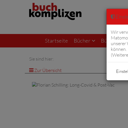
Einste
Wir verw
Matomo 
Startseite
Bücher
Bücher von F
unserer
können. 
(
Weitere
Sie sind hier:
Zur Übersicht
Einste