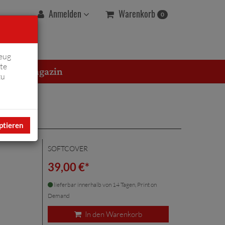
Warenkorb
Anmelden
0
eug
te
erton Magazin
zu
ptieren
SOFTCOVER
39,00 €*
lieferbar innerhalb von 14 Tagen, Print on
Demand
In den Warenkorb