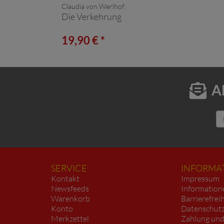
Claudia von Werlhof:
Die Verkehrung
19,90 € *
A
SERVICE
INFORMA
Kontakt
Impressum
Newsfeeds
Information
Warenkorb
Barrierefrei
Konto
Datenschutz
Merkzettel
Zahlung und