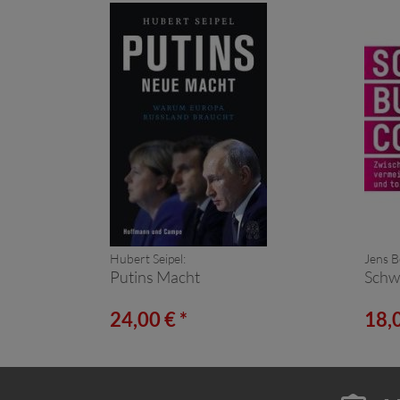
Hubert Seipel:
Jens B
Putins Macht
Schw
24,00 € *
18,0