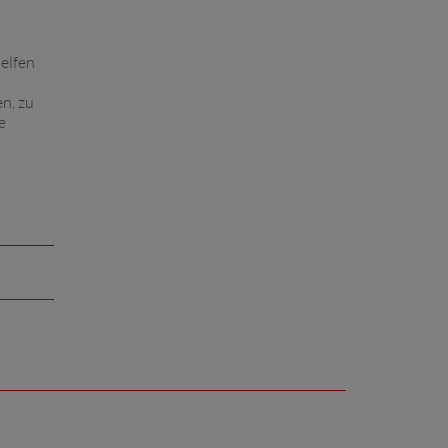
helfen
n, zu
e