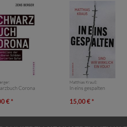
erger:
Matthias Krauß:
arzbuch Corona
In eins gespalten
0 € *
15,00 € *