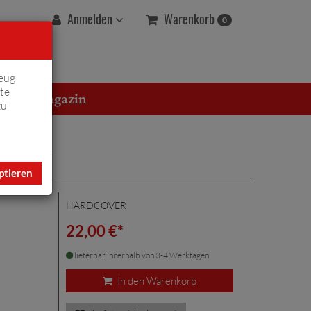
Warenkorb
Anmelden
0
eug
te
erton Magazin
zu
ptieren
HARDCOVER
22,00 €*
lieferbar innerhalb von 3-4 Werktagen
In den Warenkorb