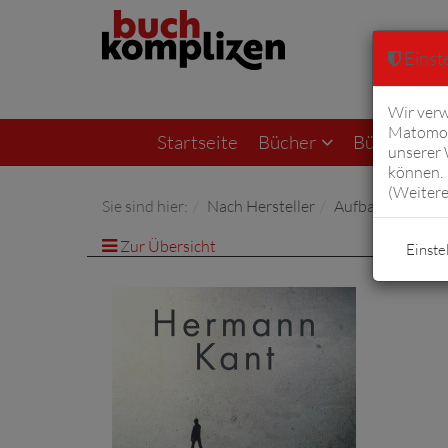
Einste
Wir verw
Matomo 
Startseite
Bücher
Bücher von F
unserer
können. 
(
Weitere
Sie sind hier:
Nach Hersteller
Aufbau Verlage
Zur Übersicht
Einste