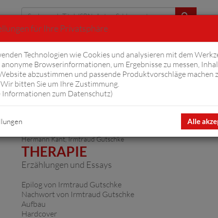
llungen für Ihre Privatsphäre
Erweiterte Suche
enden Technologien wie Cookies und analysieren mit dem Werkz
anonyme Browserinformationen, um Ergebnisse zu messen, Inhal
iftyfifty
Hörbücher
Komplizen
Ov
 Website abzustimmen und passende Produktvorschläge machen 
Wir bitten Sie um Ihre Zustimmung.
 Informationen zum Datenschutz
)
 GmbH
llungen
Alle akze
Hermann Kant
,
Irmtraud Gutschke
THERAPIE
Erzählungen und Essays
Epilog von Irmtraud Gutschke
Nachwort von Irmtraud Gutschke
Aufbau
Hardcover