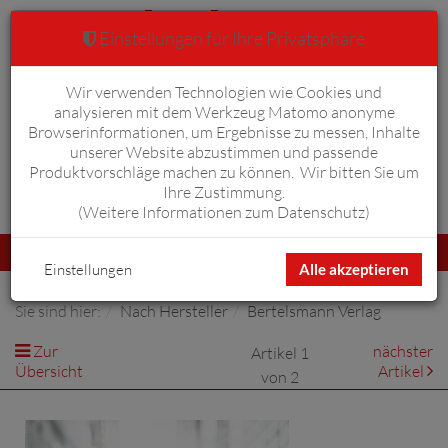
Einstellungen für Ihre Privatsphäre
Wir verwenden Technologien wie Cookies und
Warenkorb
Anmelden
0
analysieren mit dem Werkzeug Matomo anonyme
Browserinformationen, um Ergebnisse zu messen, Inhalte
unserer Website abzustimmen und passende
Produktvorschläge machen zu können. Wir bitten Sie um
Ihre Zustimmung.
Erweiterte Suche
(
Weitere Informationen zum Datenschutz
)
Navigation
Menü
umschalten
Einstellungen
Alle akzeptieren
Sie sind hier:
Nach Hersteller
Bertelsmann Verlag
Zur
nächster
Artikel 1
Übersicht
Artikel
von 2