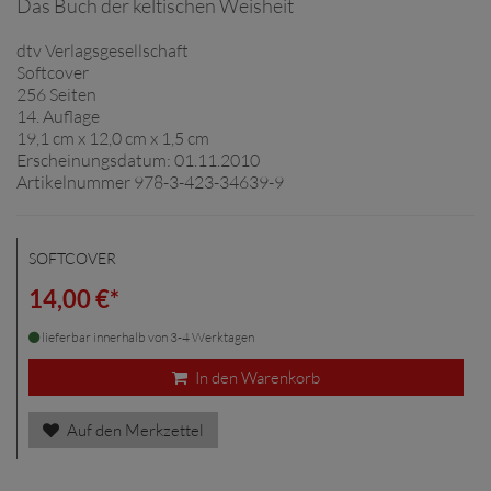
Das Buch der keltischen Weisheit
dtv Verlagsgesellschaft
Softcover
256 Seiten
14. Auflage
19,1 cm x 12,0 cm x 1,5 cm
Erscheinungsdatum: 01.11.2010
Artikelnummer 978-3-423-34639-9
SOFTCOVER
14,00 €*
lieferbar innerhalb von 3-4 Werktagen
In den Warenkorb
Auf den Merkzettel