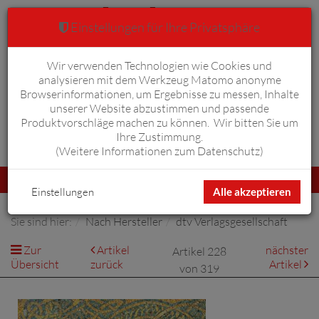
Einstellungen für Ihre Privatsphäre
Wir verwenden Technologien wie Cookies und
Warenkorb
Anmelden
0
analysieren mit dem Werkzeug Matomo anonyme
Browserinformationen, um Ergebnisse zu messen, Inhalte
unserer Website abzustimmen und passende
Produktvorschläge machen zu können. Wir bitten Sie um
Ihre Zustimmung.
Erweiterte Suche
(
Weitere Informationen zum Datenschutz
)
Navigation
Menü
umschalten
Einstellungen
Alle akzeptieren
Sie sind hier:
Nach Hersteller
dtv Verlagsgesellschaft
Zur
Artikel
nächster
Artikel 228
Übersicht
zurück
Artikel
von 319