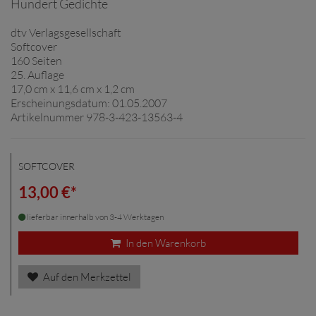
Hundert Gedichte
dtv Verlagsgesellschaft
Softcover
160 Seiten
25. Auflage
17,0 cm x 11,6 cm x 1,2 cm
Erscheinungsdatum: 01.05.2007
Artikelnummer 978-3-423-13563-4
SOFTCOVER
13,00 €*
lieferbar innerhalb von 3-4 Werktagen
In den Warenkorb
Auf den Merkzettel