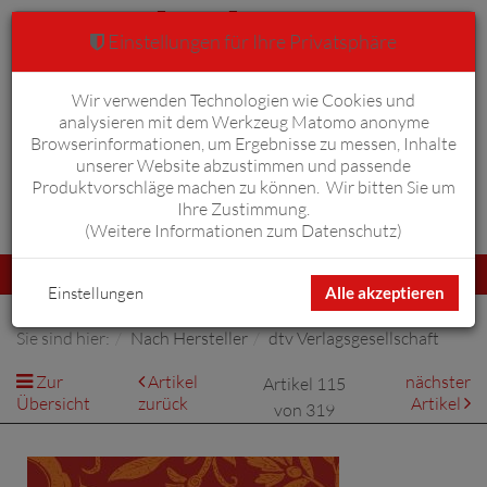
Einstellungen für Ihre Privatsphäre
Wir verwenden Technologien wie Cookies und
Warenkorb
Anmelden
0
analysieren mit dem Werkzeug Matomo anonyme
Browserinformationen, um Ergebnisse zu messen, Inhalte
unserer Website abzustimmen und passende
Produktvorschläge machen zu können. Wir bitten Sie um
Ihre Zustimmung.
Erweiterte Suche
(
Weitere Informationen zum Datenschutz
)
Navigation
Menü
umschalten
Einstellungen
Alle akzeptieren
Sie sind hier:
Nach Hersteller
dtv Verlagsgesellschaft
Zur
Artikel
nächster
Artikel 115
Übersicht
zurück
Artikel
von 319