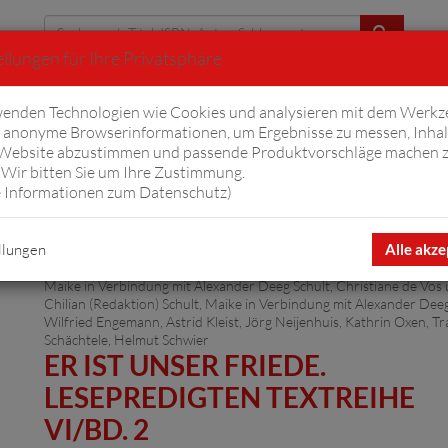
llungen für Ihre Privatsphäre
Erweiterte Suche
enden Technologien wie Cookies und analysieren mit dem Werkz
anonyme Browserinformationen, um Ergebnisse zu messen, Inhal
iftyfifty
Hörbücher
Komplizen
Ov
 Website abzustimmen und passende Produktvorschläge machen 
Wir bitten Sie um Ihre Zustimmung.
 Informationen zum Datenschutz
)
lagsanstalt
Artikel 1 von 5
llungen
Alle akze
Maike in Verbindung mit Alexander Deeg Schult, Christiane de Vos
Chilian (Redaktion) Schult, Maike in Verbindung mit Alexander Deeg
Wilfried Engemann, Astrid Kleist, Jörg Neijenhuis, Kathrin Oxen, T
Schächtele, Helmut Schwier
ER IST UNSER FRIEDE.
LESEPREDIGTEN TEXTREIHE
VI/BD. 2