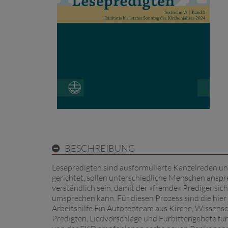
BESCHREIBUNG
Lesepredigten sind ausformulierte Kanzelreden un
gerichtet, sollen unterschiedliche Menschen anspr
verständlich sein, damit der »fremde« Prediger sic
umsprechen kann. Für diesen Prozess sind die hier
Arbeitshilfe.Ein Autorenteam aus Kirche, Wissensch
Predigten, Liedvorschläge und Fürbittengebete für