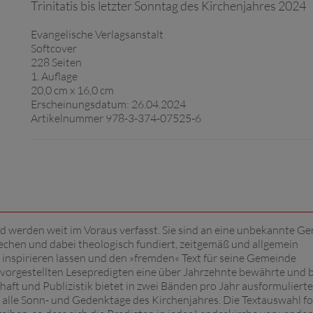
Trinitatis bis letzter Sonntag des Kirchenjahres 2024
Evangelische Verlagsanstalt
Softcover
228 Seiten
1. Auflage
20,0 cm x 16,0 cm
Erscheinungsdatum: 26.04.2024
Artikelnummer 978-3-374-07525-6
d werden weit im Voraus verfasst. Sie sind an eine unbekannte G
echen und dabei theologisch fundiert, zeitgemäß und allgemein
h inspirieren lassen und den »fremden« Text für seine Gemeinde
 vorgestellten Lesepredigten eine über Jahrzehnte bewährte und b
aft und Publizistik bietet in zwei Bänden pro Jahr ausformulierte
 alle Sonn- und Gedenktage des Kirchenjahres. Die Textauswahl fo