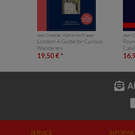
Jack Chesher, Katharine Fraser:
Jean C
London: A Guide for Curious
Four
Wanderers
Calv
19,50 € *
16,9
A
SERVICE
INFORMA