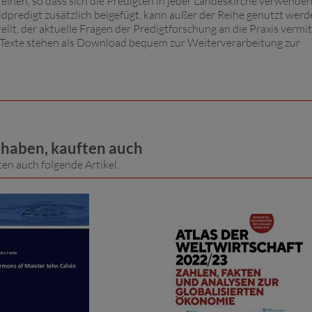
hen, so dass sich die Predigten in jeder Landeskirche verwenden
ildpredigt zusätzlich beigefügt, kann außer der Reihe genutzt werd
lt, der aktuelle Fragen der Predigtforschung an die Praxis vermit
le Texte stehen als Download bequem zur Weiterverarbeitung zur
t haben, kauften auch
ten auch folgende Artikel.