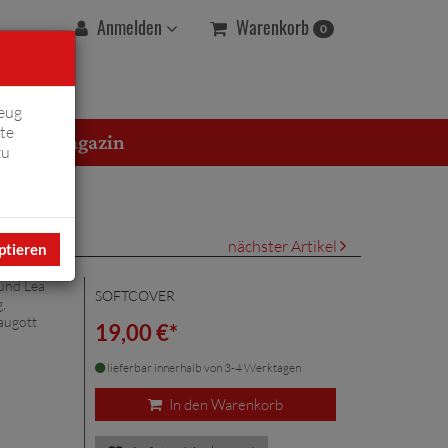
Warenkorb
Anmelden
0
eug
te
erton Magazin
zu
nächster Artikel
ptieren
 und Lea
SOFTCOVER
,
raugott
19,00 €*
lieferbar innerhalb von 3-4 Werktagen
In den Warenkorb