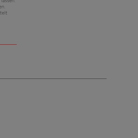
 lassen.
en.
telt