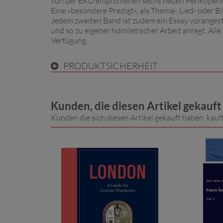
von der EKD empfohlenen sechs neuen Perikopenrei
Eine »besondere Predigt«, als Thema-, Lied- oder B
Jedem zweiten Band ist zudem ein Essay vorangestel
und so zu eigener homiletischer Arbeit anregt. Al
Verfügung.
PRODUKTSICHERHEIT
Kunden, die diesen Artikel gekauf
Kunden die sich diesen Artikel gekauft haben, kauf