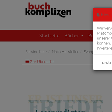
Einste
Wir verw
Matomo 
Startseite
Bücher
Bücher von F
unserer
können. 
(
Weitere
Sie sind hier:
Nach Hersteller
Evangelische Ver
Zur Übersicht
Einste