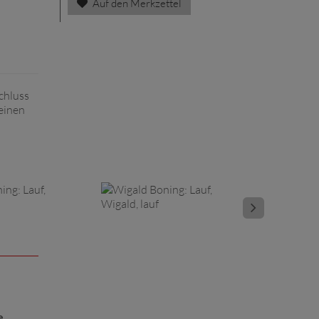
Auf den Merkzettel
chluss
einen
e