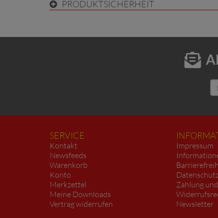
PRODUKTSICHERHEIT
A
SERVICE
INFORMA
Kontakt
Impressum
Newsfeeds
Information
Warenkorb
Barrierefrei
Konto
Datenschutz
Merkzettel
Zahlung und
Meine Downloads
Widerrufsre
Vertrag widerrufen
Newsletter