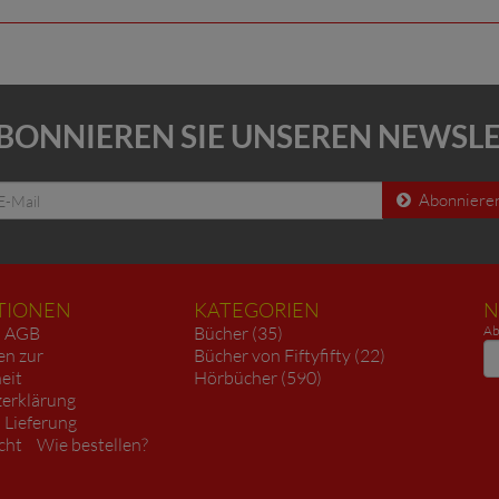
BONNIEREN SIE UNSEREN NEWSL
Abonniere
TIONEN
KATEGORIEN
N
AGB
Bücher (35)
Ab
N
en zur
Bücher von Fiftyfifty (22)
heit
Hörbücher (590)
erklärung
 Lieferung
cht
Wie bestellen?