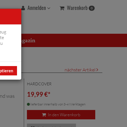
Warenkorb
Anmelden
0
eug
te
erton Magazin
zu
nächster Artikel
ptieren
HARDCOVER
19,99 €*
und was
lieferbar innerhalb von 3-4 Werktagen
In den Warenkorb