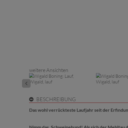
weitere Ansichten
BESCHREIBUNG
Das wohl verrückteste Laufjahr seit der Erfind
Nimm das, Schweinehund! Als sich der Mehltau d