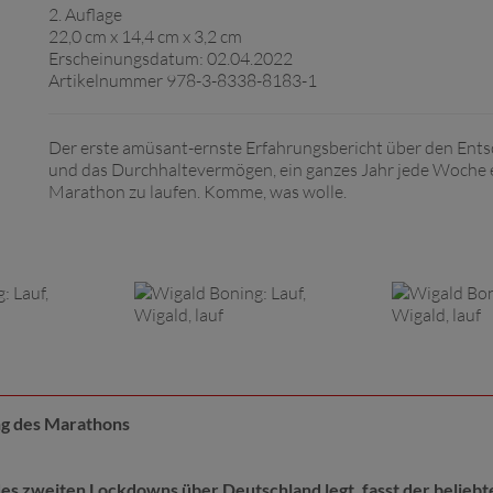
2. Auflage
22,0 cm x 14,4 cm x 3,2 cm
Erscheinungsdatum: 02.04.2022
Artikelnummer 978-3-8338-8183-1
Der erste amüsant-ernste Erfahrungsbericht über den Ents
und das Durchhaltevermögen, ein ganzes Jahr jede Woche 
Marathon zu laufen. Komme, was wolle.
ung des Marathons
es zweiten Lockdowns über Deutschland legt, fasst der beliebt