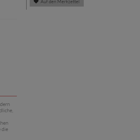
Auf den Merkzettel
ndern
dliche,
chen
 die