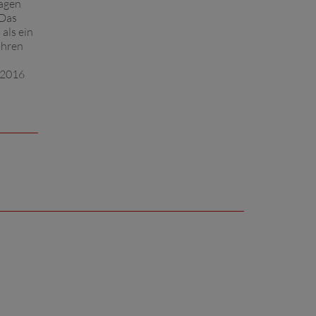
ragen
 Das
als ein
ahren
i 2016