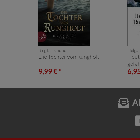
Birgit Jasmund:
Helga
Die Tochter von Rungholt
Heut 
gefa
9,99 € *
6,95
A