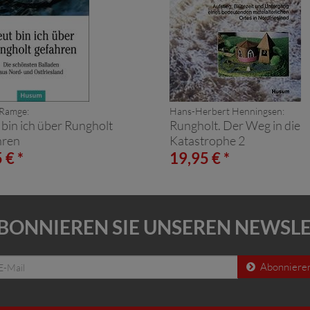
 Ramge:
Hans-Herbert Henningsen:
bin ich über Rungholt
Rungholt. Der Weg in die
hren
Katastrophe 2
 € *
19,95 € *
BONNIEREN SIE UNSEREN NEWSL
Abonniere