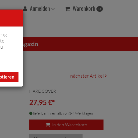
Warenkorb
Anmelden
0
eug
te
erton Magazin
zu
nächster Artikel
ptieren
HARDCOVER
27,95 €*
lieferbar innerhalb von 3-4 Werktagen
In den Warenkorb