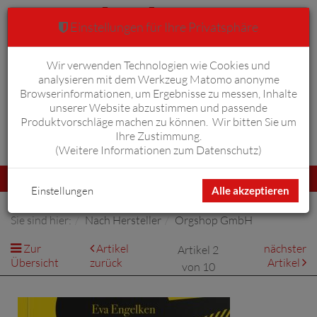
Einstellungen für Ihre Privatsphäre
Wir verwenden Technologien wie Cookies und
Warenkorb
Anmelden
0
analysieren mit dem Werkzeug Matomo anonyme
Browserinformationen, um Ergebnisse zu messen, Inhalte
unserer Website abzustimmen und passende
Produktvorschläge machen zu können. Wir bitten Sie um
Ihre Zustimmung.
Erweiterte Suche
(
Weitere Informationen zum Datenschutz
)
Navigation
Menü
umschalten
Einstellungen
Alle akzeptieren
Sie sind hier:
Nach Hersteller
Orgshop GmbH
Zur
Artikel
nächster
Artikel 2
Übersicht
zurück
Artikel
von 10