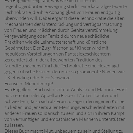
Eva Engelken zeigt auf, was wirklich hinter der
regenbogenbunten Bewegung steckt: eine kapitalgesteuerte
Technokratie, die ihre Abhängigkeit von Frauen endgültig
überwinden will. Dabei ergänzt diese Technokratie die alten
Mechanismen der Unterdrückung und Verfügbarmachung
von Frauen und Mädchen durch Genitalverstümmelung,
Vergewaltigung oder Femizid durch neue schädliche
Praktiken wie die Leihmutterschaft und künstliche
Gebärmütter. Der Zugriff schon auf Kinder wird mit
nebulösen Vorstellungen von Fantasiegeschlechtern
gerechtfertigt. In der altbewährten Tradition des
Mundtotmachens führt die Technokratie eine Hexenjagd
gegen kritische Frauen, darunter so prominente Namen wie
J.K. Rowling oder Alice Schwarzer.
Frausein! Mehr denn je!
Eva Engelkens Buch ist nicht nur Analyse und Mahnruf. Es ist
auch emotionaler Appell an Frauen, Mütter, Töchter und
Schwestern, Ja zu sich als Frau zu sagen, den eigenen Körper
zu lieben und jenseits aller Meinungsverschiedenheiten mit
anderen Frauen solidarisch zu sein und sich in ihrem Kampf
von vernünftigen und empathischen Männern unterstützen
zu lassen.
Dieses Buch macht Mut, unbequem zu sein und Stellung zu