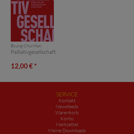
Byung-Chul Han:
Palliativgesellschaft
12,00 € *
SERVICE
Kontakt
Newsfeeds
Warenkorb
Konto
Merkzettel
Meine Downloads