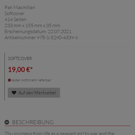
Pan Macmillan
Softcover
414 Seiten
233 mm x 155 mm x 35 mm
Erscheinungsdatum: 22.07.2021
Artikelnummer 978-1-5290-4339-6
SOFTCOVER
19,00 €*
leider nicht mehr lieferbar
Auf den Merkzettel
BESCHREIBUNG
Zhu journeys from life as a peasant girl to war and the