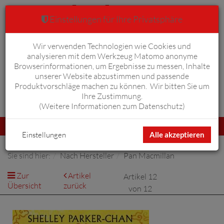
Einstellungen für Ihre Privatsphäre
Wir verwenden Technologien wie Cookies und
Warenkorb
Anmelden
0
analysieren mit dem Werkzeug Matomo anonyme
Browserinformationen, um Ergebnisse zu messen, Inhalte
unserer Website abzustimmen und passende
Produktvorschläge machen zu können. Wir bitten Sie um
Ihre Zustimmung.
Erweiterte Suche
(
Weitere Informationen zum Datenschutz
)
Navigation
Menü
umschalten
Einstellungen
Alle akzeptieren
Sie sind hier:
Nach Hersteller
Pan Macmillan
Zur
Artikel
Artikel 12
Übersicht
zurück
von 12