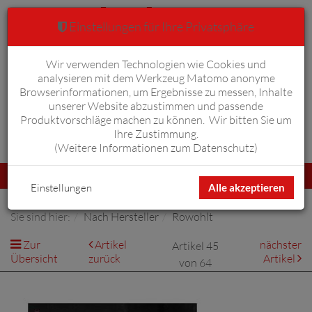
Einstellungen für Ihre Privatsphäre
Wir verwenden Technologien wie Cookies und
Warenkorb
Anmelden
0
analysieren mit dem Werkzeug Matomo anonyme
Browserinformationen, um Ergebnisse zu messen, Inhalte
unserer Website abzustimmen und passende
Produktvorschläge machen zu können. Wir bitten Sie um
Ihre Zustimmung.
Erweiterte Suche
(
Weitere Informationen zum Datenschutz
)
Navigation
Menü
umschalten
Einstellungen
Alle akzeptieren
Sie sind hier:
Nach Hersteller
Rowohlt
Zur
Artikel
nächster
Artikel 45
Übersicht
zurück
Artikel
von 64