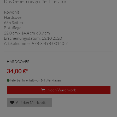
Das Geheimnis großer Literatur
Rowohlt
Hardcover
656 Seiten
8. Auflage
22,0 cm x 14,4 cm x 3,9 cm
Erscheinungsdatum: 13.10.2020
Artikelnummer 978-3-498-00140-7
HARDCOVER
34,00 €*
lieferbar innerhalb von 3-4 Werktagen
In den Warenkorb
Auf den Merkzettel