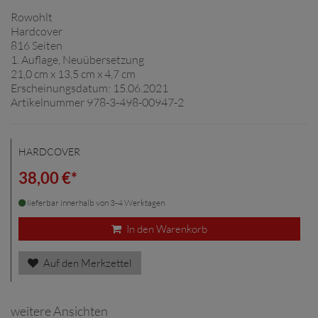
Rowohlt
Hardcover
816 Seiten
1. Auflage, Neuübersetzung
21,0 cm x 13,5 cm x 4,7 cm
Erscheinungsdatum: 15.06.2021
Artikelnummer 978-3-498-00947-2
HARDCOVER
38,00 €*
lieferbar innerhalb von 3-4 Werktagen
In den Warenkorb
Auf den Merkzettel
weitere Ansichten