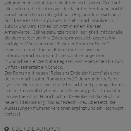
gekommenen Kleinbürger mit ihrem verbissenen Groll auf
alle anderen, die da oben wie die da unten. Ferdinand bricht
verschiedene Lehren ab, geht nach England, kann sich auch
dort keine Existenz aufbauen. Er kehrt nach Frankreich
zurück und wird schließlich Arzt in einem Pariser
Armenviertel. Céline denunziert die Niedrigkeit, mit der alle,
die doch selber um ihre Existenz ringen, sich gegenseitig
verfolgen. Wie schon mit "Reise ans Ende der Nacht"
erweitert er mit "Tod auf Raten" die französische
Literatursprache um sämtliche Schattierungen von
Mündlichkeit, er zieht alle Register, vom Poetischen bis zum
Unflat - seinerzeit ein Schock.
Der Roman gilt neben "Reise ans Ende der Nacht" als einer
der wirkmächtigsten Romane des 20. Jahrhunderts. Seine
zynische Härte, verzweifelte Sehnsucht und grimmige Komik,
in eine Prosa voll rhythmischem Schwung gefasst, machten
ihn weltberühmt. Hinrich Schmidt-Henkelhat das Buch mit
neuem Titel (bislang "Tod auf Kredit") neu übersetzt, die
Auslassungen früherer Versionen ergänzt und ein Nachwort
verfasst.
ÜBER DIE AUTOREN