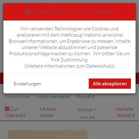
Einstellungen für Ihre Privatsphäre
Wir verwenden Technologien wie Cookies und
Warenkorb
Anmelden
0
analysieren mit dem Werkzeug Matomo anonyme
Browserinformationen, um Ergebnisse zu messen, Inhalte
unserer Website abzustimmen und passende
Produktvorschläge machen zu können. Wir bitten Sie um
Ihre Zustimmung.
Erweiterte Suche
(
Weitere Informationen zum Datenschutz
)
Navigation
Menü
umschalten
Einstellungen
Alle akzeptieren
Sie sind hier:
Nach Hersteller
Rowohlt
Zur
Artikel
nächster
Artikel 9
Übersicht
zurück
Artikel
von 64