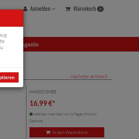
Warenkorb
Anmelden
0
eug
te
erton Magazin
zu
nächster Artikel
ptieren
HARDCOVER
16,99 €*
lieferbar innerhalb von 14 Tagen, Print on
Demand
In den Warenkorb