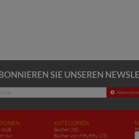
BONNIEREN SIE UNSEREN NEWSL
Abonniere
TIONEN
KATEGORIEN
N
AGB
Bücher (35)
Ab
N
en zur
Bücher von Fiftyfifty (22)