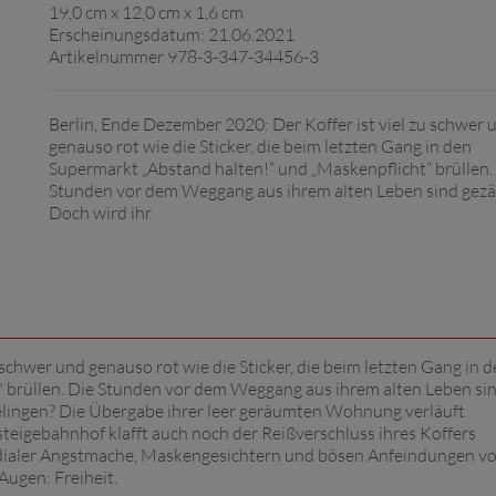
19,0 cm x 12,0 cm x 1,6 cm
Erscheinungsdatum: 21.06.2021
Artikelnummer 978-3-347-34456-3
Berlin, Ende Dezember 2020: Der Koffer ist viel zu schwer 
genauso rot wie die Sticker, die beim letzten Gang in den
Supermarkt „Abstand halten!“ und „Maskenpflicht“ brüllen.
Stunden vor dem Weggang aus ihrem alten Leben sind gezä
Doch wird ihr
 schwer und genauso rot wie die Sticker, die beim letzten Gang in 
 brüllen. Die Stunden vor dem Weggang aus ihrem alten Leben si
gelingen? Die Übergabe ihrer leer geräumten Wohnung verläuft
teigebahnhof klafft auch noch der Reißverschluss ihres Koffers
dialer Angstmache, Maskengesichtern und bösen Anfeindungen v
Augen: Freiheit.