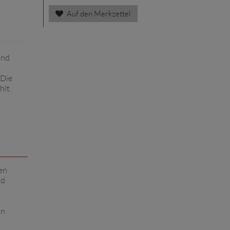
Auf den Merkzettel
und
 Die
hlt.
den
nd
on