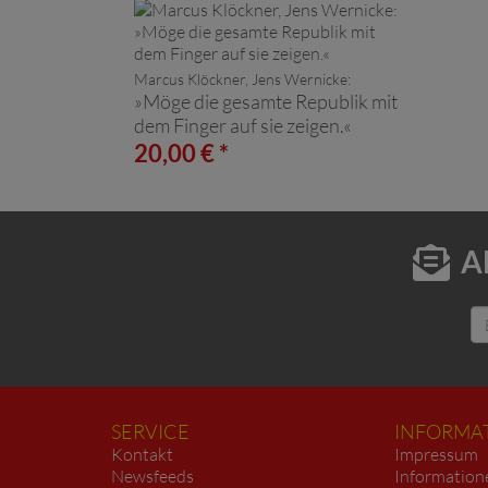
Marcus Klöckner, Jens Wernicke:
»Möge die gesamte Republik mit
dem Finger auf sie zeigen.«
20,00 € *
A
SERVICE
INFORMA
Kontakt
Impressum
Newsfeeds
Information