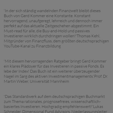
'In der sich ständig wandelnden Finanzwelt bleibt dieses
Buch von Gerd Kommer eine Konstante. Konstant
hervorragend, unaufgeregt, lehrreich und dennoch immer
perfekt auf das aktuelle Zeitgeschehen abgestimmt. Ein
Must-read für alle, die Buy-and-Hold und passives
Investieren wirklich durchdringen wollen!'Thomas Kehl,
Mitgründer von Finanzfluss, dem größten deutschsprachigen
YouTube-Kanal zu Finanzbildung
'Mit diesem hervorragenden Ratgeber bringt Gerd Kommer
ein klares Plädoyer für das Investieren in passive Fonds. Es
lebe der Index! Das Buch ist ein weiterer überzeugender
Nagel im Sarg des aktiven Investmentmanagements.'Prof. Dr.
Martin Weber, Universität Mannheim
'Das Standardwerk auf dem deutschsprachigen Buchmarkt
zum Thema rationales, prognosefreies, wissenschaftlich-
basiertes Investieren. Hochgradig empfehlenswert!'Lukas
Schneider, Dimensional Fund Advisors, Niederlassungsleiter