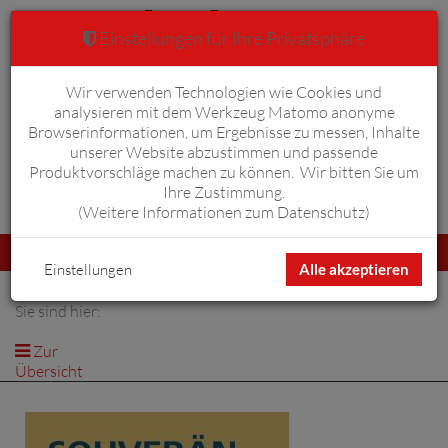
Einstellungen für Ihre Privatsphäre
Wir verwenden Technologien wie Cookies und
Warenkorb
Anmelden
0
analysieren mit dem Werkzeug Matomo anonyme
Browserinformationen, um Ergebnisse zu messen, Inhalte
unserer Website abzustimmen und passende
Produktvorschläge machen zu können. Wir bitten Sie um
Ihre Zustimmung.
Erweiterte Suche
(
Weitere Informationen zum Datenschutz
)
Navigation
Menü
umschalten
Einstellungen
Alle akzeptieren
Sie sind hier:
Zur
Übersicht