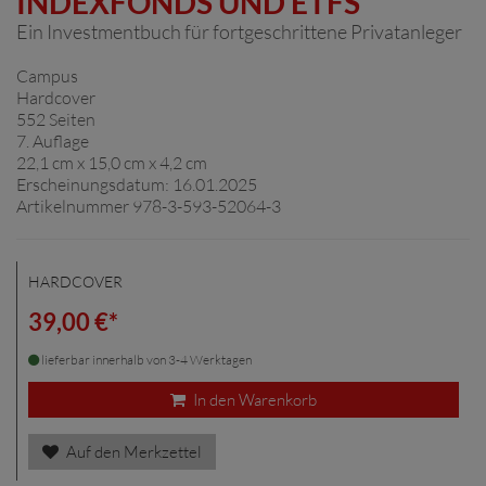
INDEXFONDS UND ETFS
Ein Investmentbuch für fortgeschrittene Privatanleger
Campus
Hardcover
552 Seiten
7. Auflage
22,1 cm x 15,0 cm x 4,2 cm
Erscheinungsdatum: 16.01.2025
Artikelnummer 978-3-593-52064-3
HARDCOVER
39,00 €*
lieferbar innerhalb von 3-4 Werktagen
In den Warenkorb
Auf den Merkzettel