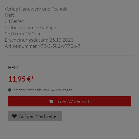
Verlag Handwerk und Technik
Heft
64 Seiten
2. überarbeitete Auflage
26,0 cm x 19,0 cm
Erscheinungsdatum: 25.10.2023
Artikelnummer 978-3-582-97726-7
HEFT
11,95 €*
lieferbar innerhalb von 3-4 Werktagen
In den Warenkorb
Auf den Merkzettel