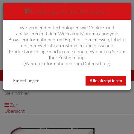
Einstellungen für Ihre Privatsphäre
Wir verwenden Technologien wie Cookies und
Warenkorb
Anmelden
0
analysieren mit dem Werkzeug Matomo anonyme
Browserinformationen, um Ergebnisse zu messen, Inhalte
unserer Website abzustimmen und passende
Produktvorschläge machen zu können. Wir bitten Sie um
Ihre Zustimmung.
Erweiterte Suche
(
Weitere Informationen zum Datenschutz
)
Navigation
Menü
umschalten
Einstellungen
Alle akzeptieren
Sie sind hier:
Zur
Übersicht