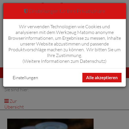
Einstellungen für Ihre Privatsphäre
Wir verwenden Technologien wie Cookies und
Warenkorb
Anmelden
0
analysieren mit dem Werkzeug Matomo anonyme
Browserinformationen, um Ergebnisse zu messen, Inhalte
unserer Website abzustimmen und passende
Produktvorschläge machen zu können. Wir bitten Sie um
Ihre Zustimmung.
Erweiterte Suche
(
Weitere Informationen zum Datenschutz
)
Navigation
Menü
umschalten
Einstellungen
Alle akzeptieren
Sie sind hier:
Zur
Übersicht