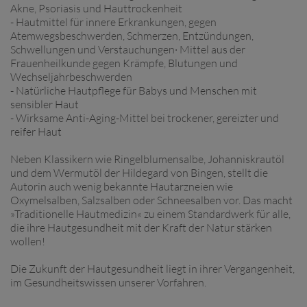
Akne, Psoriasis und Hauttrockenheit
- Hautmittel für innere Erkrankungen, gegen
Atemwegsbeschwerden, Schmerzen, Entzündungen,
Schwellungen und Verstauchungen· Mittel aus der
Frauenheilkunde gegen Krämpfe, Blutungen und
Wechseljahrbeschwerden
- Natürliche Hautpflege für Babys und Menschen mit
sensibler Haut
- Wirksame Anti-Aging-Mittel bei trockener, gereizter und
reifer Haut
Neben Klassikern wie Ringelblumensalbe, Johanniskrautöl
und dem Wermutöl der Hildegard von Bingen, stellt die
Autorin auch wenig bekannte Hautarzneien wie
Oxymelsalben, Salzsalben oder Schneesalben vor. Das macht
»Traditionelle Hautmedizin« zu einem Standardwerk für alle,
die ihre Hautgesundheit mit der Kraft der Natur stärken
wollen!
Die Zukunft der Hautgesundheit liegt in ihrer Vergangenheit,
im Gesundheitswissen unserer Vorfahren.