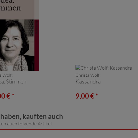
a Wolf:
Christa Wolf:
a. Stimmen
Kassandra
0 € *
9,00 € *
t haben, kauften auch
ten auch folgende Artikel.