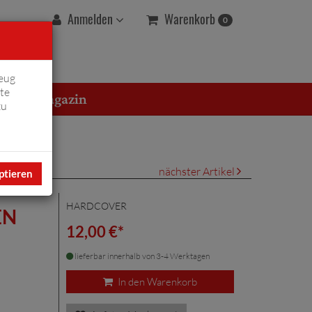
Warenkorb
Anmelden
0
eug
te
erton Magazin
zu
nächster Artikel
ptieren
HARDCOVER
EN
12,00 €*
lieferbar innerhalb von 3-4 Werktagen
In den Warenkorb