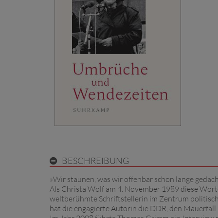
BESCHREIBUNG
»Wir staunen, was wir offenbar schon lange gedacht
Als Christa Wolf am 4. November 1989 diese Wort
weltberühmte Schriftstellerin im Zentrum politis
hat die engagierte Autorin die DDR, den Mauerfall