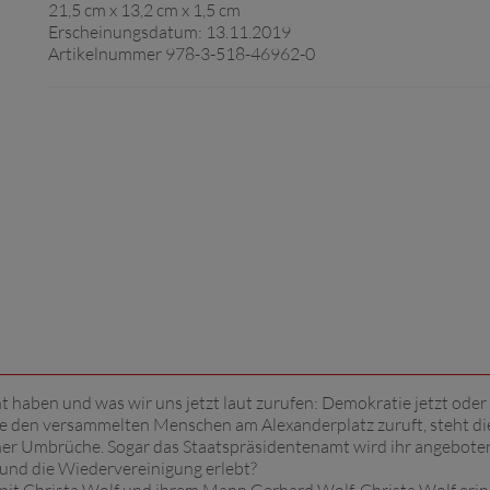
21,5 cm x 13,2 cm x 1,5 cm
Erscheinungsdatum: 13.11.2019
Artikelnummer 978-3-518-46962-0
 haben und was wir uns jetzt laut zurufen: Demokratie jetzt oder 
e den versammelten Menschen am Alexanderplatz zuruft, steht di
cher Umbrüche. Sogar das Staatspräsidentenamt wird ihr angebote
 und die Wiedervereinigung erlebt?