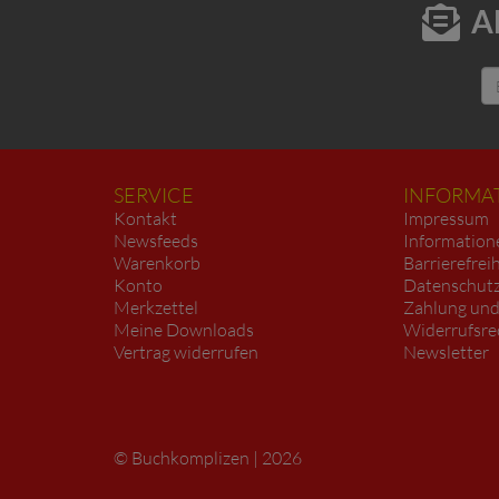
A
SERVICE
INFORMA
Kontakt
Impressum
Newsfeeds
Information
Warenkorb
Barrierefrei
Konto
Datenschutz
Merkzettel
Zahlung und
Meine Downloads
Widerrufsre
Vertrag widerrufen
Newsletter
Buchkomplizen
2026