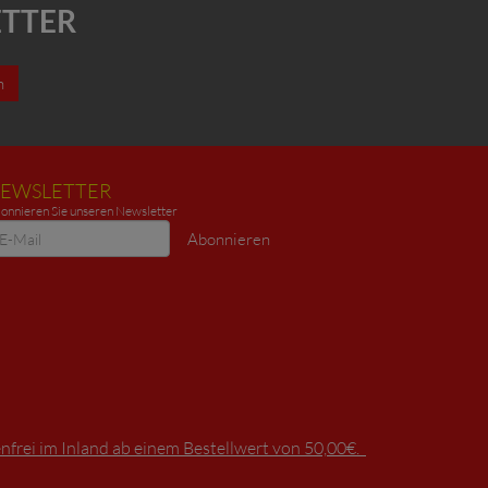
ETTER
n
EWSLETTER
onnieren Sie unseren Newsletter
ewsletter
Abonnieren
frei im Inland ab einem Bestellwert von 50,00€.