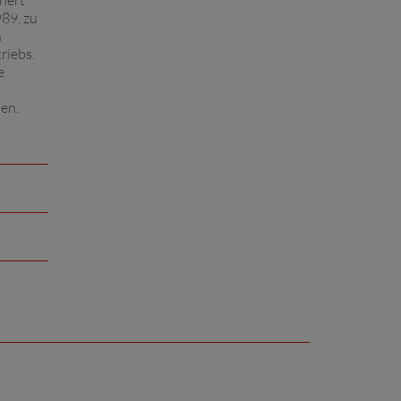
nert
989, zu
n
riebs.
e
ben.