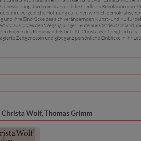
mit Christa Wolf und ihrem Mann Gerhard Wolf. Christa Wolf erin
 Überwachung durch die Stasi und die friedliche Revolution von 1
t über ihre vergebliche Hoffnung auf einen wirklich demokratische
g und ihre Eindrücke des sich verändernden Kunst- und Kulturbet
weit voraus, ob es den Wegzug junger Leute aus Ostdeutschland, di
n Folgen des Klimawandels betrifft. Christa Wolf zeigt sich als
gierte Zeitgenossin und gibt ganz persönliche Einblicke in ihr Le
, Christa Wolf, Thomas Grimm