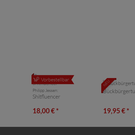
Vorbestellbar
NEU
Philipp Jessen:
Bückbürgert
Shitfluencer
18,00 € *
19,95 € *