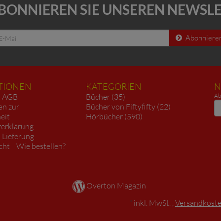
BONNIEREN SIE UNSEREN NEWSL
Abonniere
TIONEN
KATEGORIEN
N
AGB
Bücher (35)
Ab
N
en zur
Bücher von Fiftyfifty (22)
heit
Hörbücher (590)
erklärung
 Lieferung
cht
Wie bestellen?
Overton Magazin
*
inkl. MwSt. ,
Versandkosten