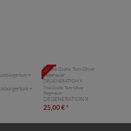
NEU
ckbürgertum +
Tina Ovalle, Tom-Oliver
Regenauer:
DEGENERATION X
*
25,00 € *