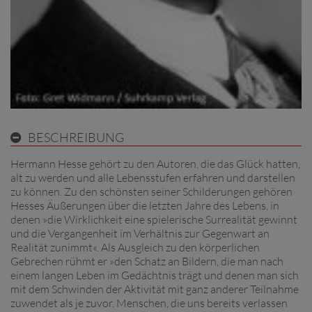
BESCHREIBUNG
Hermann Hesse gehört zu den Autoren, die das Glück hatten,
alt zu werden und alle Lebensstufen erfahren und darstellen
zu können. Zu den schönsten seiner Schilderungen gehören
Hesses Äußerungen über die letzten Jahre des Lebens, in
denen »die Wirklichkeit eine spielerische Surrealität gewinnt
und die Vergangenheit im Verhältnis zur Gegenwart an
Realität zunimmt«. Als Ausgleich zu den körperlichen
Gebrechen rühmt er »den Schatz an Bildern, die man nach
einem langen Leben im Gedächtnis trägt und denen man sich
mit dem Schwinden der Aktivität mit ganz anderer Teilnahme
zuwendet als je zuvor. Menschen, die uns bereits verlassen