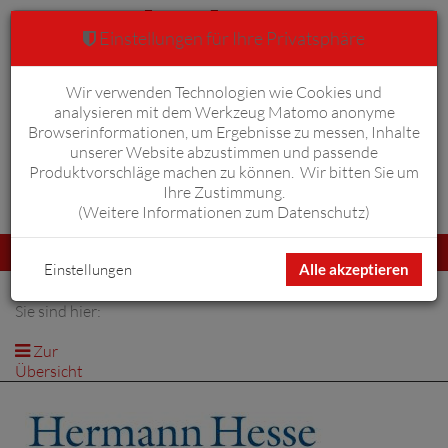
Einstellungen für Ihre Privatsphäre
Wir verwenden Technologien wie Cookies und
Warenkorb
Anmelden
0
analysieren mit dem Werkzeug Matomo anonyme
Browserinformationen, um Ergebnisse zu messen, Inhalte
unserer Website abzustimmen und passende
Produktvorschläge machen zu können. Wir bitten Sie um
Ihre Zustimmung.
Erweiterte Suche
(
Weitere Informationen zum Datenschutz
)
Navigation
Menü
umschalten
Einstellungen
Alle akzeptieren
Sie sind hier:
Zur
Übersicht