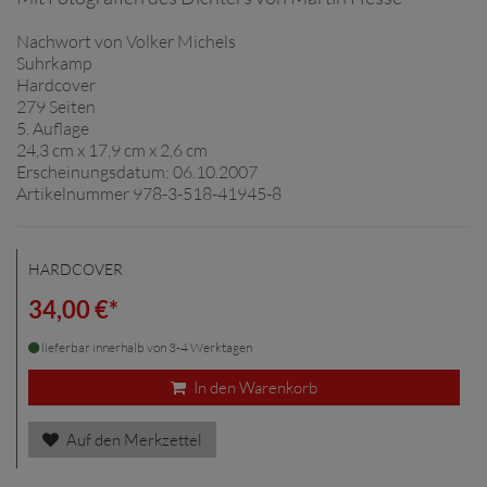
Nachwort von Volker Michels
Suhrkamp
Hardcover
279 Seiten
5. Auflage
24,3 cm x 17,9 cm x 2,6 cm
Erscheinungsdatum: 06.10.2007
Artikelnummer 978-3-518-41945-8
HARDCOVER
34,00 €*
lieferbar innerhalb von 3-4 Werktagen
In den Warenkorb
Auf den Merkzettel