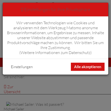
Einstellungen für Ihre Privatsphäre
Wir verwenden Technologien wie Cookies und
Anmelden
Warenkorb
0
analysieren mit dem Werkzeug Matomo anonyme
Browserinformationen, um Ergebnisse zu messen, Inhalte
unserer Website abzustimmen und passende
Produktvorschläge machen zu können. Wir bitten Sie um
Ihre Zustimmung.
Erweiterte Suche
(
Weitere Informationen zum Datenschutz
)
Navigation
Menü
umschalten
Einstellungen
Alle akzeptieren
Sie sind hier:
Zur
Übersicht
Michael Sailer