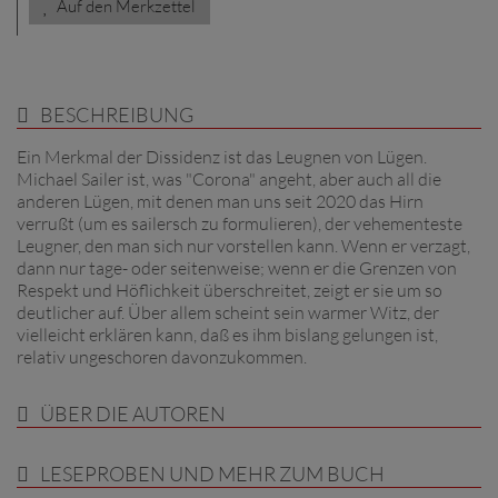
Auf den Merkzettel
BESCHREIBUNG
Ein Merkmal der Dissidenz ist das Leugnen von Lügen.
Michael Sailer ist, was "Corona" angeht, aber auch all die
anderen Lügen, mit denen man uns seit 2020 das Hirn
verrußt (um es sailersch zu formulieren), der vehementeste
Leugner, den man sich nur vorstellen kann. Wenn er verzagt,
dann nur tage- oder seitenweise; wenn er die Grenzen von
Respekt und Höflichkeit überschreitet, zeigt er sie um so
deutlicher auf. Über allem scheint sein warmer Witz, der
vielleicht erklären kann, daß es ihm bislang gelungen ist,
relativ ungeschoren davonzukommen.
ÜBER DIE AUTOREN
LESEPROBEN UND MEHR ZUM BUCH