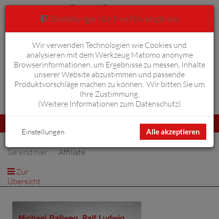
Einstellungen für Ihre Privatsphäre
Wir verwenden Technologien wie Cookies und
Warenkorb
Anmelden
0
analysieren mit dem Werkzeug Matomo anonyme
Browserinformationen, um Ergebnisse zu messen, Inhalte
unserer Website abzustimmen und passende
Produktvorschläge machen zu können. Wir bitten Sie um
Ihre Zustimmung.
Erweiterte Suche
(
Weitere Informationen zum Datenschutz
)
Navigation
Menü
umschalten
Einstellungen
Alle akzeptieren
Sie sind hier:
Affiliate
Zur
Übersicht