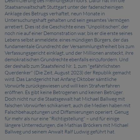
Desinfizierung des Meinungskorridors. Dafür hat ihn die
Staatsanwaltschaft Stuttgart unter der fadenscheinigen
Anklage des Betrugs verhaftet, neun Monate in
Untersuchungshaft gehalten und sein gesamtes Vermögen
arretiert. Dies ist die Geschichte eines "Unpolitischen", der
noch nie auf einer Demonstration war, bis er die erste seines
Lebens selbst anmeldete, eines mündigen Bürgers, der das
fundamentale Grundrecht der Versammlungsfreiheit bis zum
Verfassungsgericht einklagt, und der Millionen ansteckt, ihre
demokratischen Grundrechte ebenfalls einzufordern. Und
der deshalb zum Staatsfeind Nr. 1, zum "gefährlichsten
Querdenker" (Die Zeit, August 2023) der Republik gemacht
wird. Das Landgericht hat Anfang Oktober sämtliche
Vorwürfe zurückgewiesen und will kein Strafverfahren
eröffnen. Es gibt keine Betrogenen und keinen Betrüger.
Doch nicht nur die Staatsgewalt hat Michael Ballweg mit
falschen Vorwürfen schikaniert, auch die Medien haben mit
Falschbehauptungen und Diffamierungen operiert. Genug
für mehr als nur eine "Richtigstellung"
–
und für einige
längere Unterredungen, die Mathias Bröckers mit Michael
Ballweg und seinem Anwalt Ralf Ludwig geführt hat.