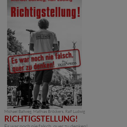
Michael Ballweg
,
Mathias Bröckers
,
Ralf Ludwig
RICHTIGSTELLUNG!
Es war noch nie falsch, quer zu denken!