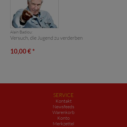
Alain Badiou:
Versuch, die Jugend zu verderben
10,00 € *
SERVICE
Kontakt
Newsfeeds
Warenkorb
Konto
Merkzettel