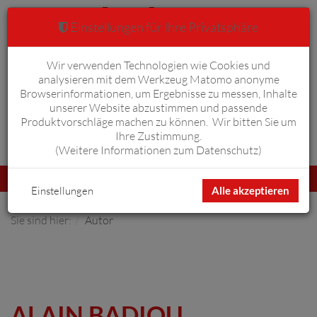
Einstellungen für Ihre Privatsphäre
Wir verwenden Technologien wie Cookies und
Warenkorb
Anmelden
0
analysieren mit dem Werkzeug Matomo anonyme
Browserinformationen, um Ergebnisse zu messen, Inhalte
unserer Website abzustimmen und passende
Produktvorschläge machen zu können. Wir bitten Sie um
Ihre Zustimmung.
Erweiterte Suche
(
Weitere Informationen zum Datenschutz
)
Navigation
Menü
umschalten
Einstellungen
Alle akzeptieren
Sie sind hier:
Autor
ALAIN BADIOU