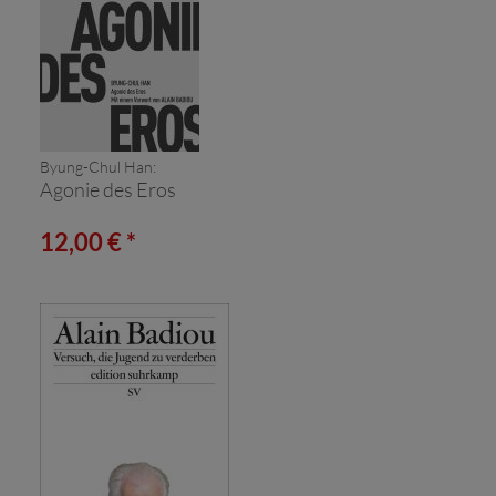
Byung-Chul Han:
Agonie des Eros
12,00 € *