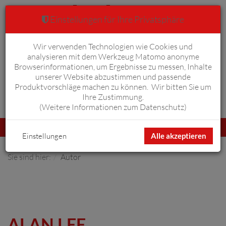
Einstellungen für Ihre Privatsphäre
Wir verwenden Technologien wie Cookies und
Warenkorb
Anmelden
0
analysieren mit dem Werkzeug Matomo anonyme
Browserinformationen, um Ergebnisse zu messen, Inhalte
unserer Website abzustimmen und passende
Produktvorschläge machen zu können. Wir bitten Sie um
Ihre Zustimmung.
Erweiterte Suche
(
Weitere Informationen zum Datenschutz
)
Navigation
Menü
umschalten
Einstellungen
Alle akzeptieren
Sie sind hier:
Autor
ALAN LEE